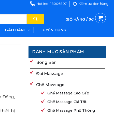
Hotline : 18006807
Kiểm tra đơn hàng
GIỎ HÀNG /
0
₫
BẢO HÀNH
TUYỂN DỤNG
DANH MỤC SẢN PHẨM
Bóng Bàn
Đai Massage
Ghế Massage
Ghế Massage Cao Cấp
o Động,
Ghế Massage Giá Tốt
Ghế Massage Phổ Thông
hiết bị