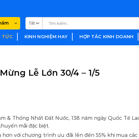
Tìm
phẩm
kiếm:
N TỨC
KINH NGHIỆM HAY
HỢP TÁC KINH DOANH
Mừng Lễ Lớn 30/4 – 1/5
am & Thống Nhất Đất Nước, 138 năm ngày Quốc Tế La
khuyến mãi đặc biệt.
 hơn với chương trình ưu đãi lên đến 55% khi mua các t