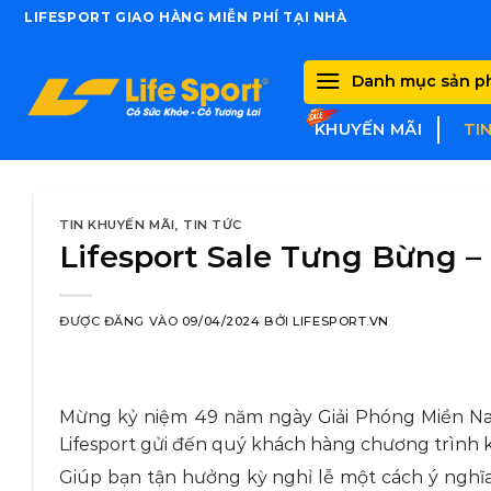
Skip
LIFESPORT GIAO HÀNG MIỄN PHÍ TẠI NHÀ
to
content
Danh mục sản 
KHUYẾN MÃI
TI
TIN KHUYẾN MÃI
,
TIN TỨC
Lifesport Sale Tưng Bừng – 
ĐƯỢC ĐĂNG VÀO
09/04/2024
BỞI
LIFESPORT.VN
Mừng kỷ niệm 49 năm ngày Giải Phóng Miền N
Lifesport gửi đến quý khách hàng chương trình 
Giúp bạn tận hưởng kỳ nghỉ lễ một cách ý nghĩa