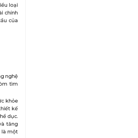
ều loại
ài chính
cầu của
ng nghệ
dòm tìm
ức khỏe
thiết kế
thể dục.
và tăng
h
là một