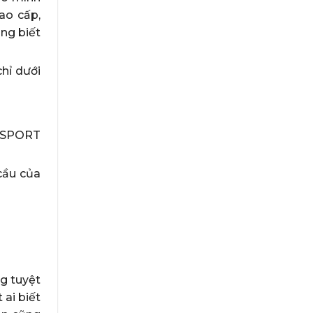
ao cấp,
ng biết
hỉ dưới
E SPORT
 cầu của
g tuyệt
 ai biết