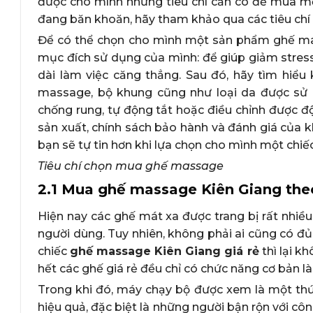
được cho mình những tiêu chí cần có để mua mộ
đang băn khoăn, hãy tham khảo qua các tiêu chí 
Để có thể chọn cho mình một sản phẩm ghế mass
mục đích sử dụng của mình: để giúp giảm stress,
dài làm việc căng thẳng. Sau đó, hãy tìm hiể
massage, bộ khung cũng như loại da được sử 
chống rung, tự động tắt hoặc điều chỉnh được độ
sản xuất, chính sách bảo hành và đánh giá của k
bạn sẽ tự tin hơn khi lựa chọn cho mình một chiế
Tiêu chí chọn mua ghế massage
2.1 Mua ghế massage Kiên Giang the
Hiện nay các ghế mát xa được trang bị rất nhiều
người dùng. Tuy nhiên, không phải ai cũng có đủ 
chiếc
ghế massage Kiên Giang giá rẻ
thì lại k
hết các ghế giá rẻ đều chỉ có chức năng cơ bản l
Trong khi đó, máy chạy bộ được xem là một thứ
hiệu quả, đặc biệt là những người bận rộn với côn