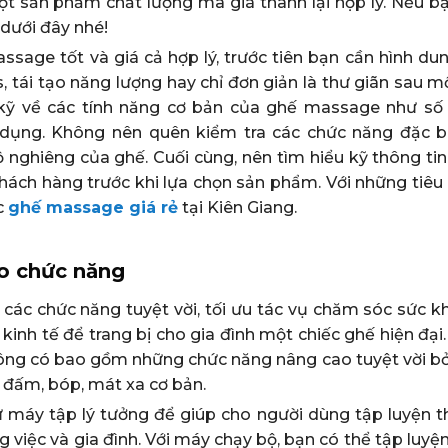
t sản phẩm chất lượng mà giá thành lại hợp lý. Nếu b
dưới đây nhé!
age tốt và giá cả hợp lý, trước tiên bạn cần hình du
 tái tạo năng lượng hay chỉ đơn giản là thư giãn sau m
u kỹ về các tính năng cơ bản của ghế massage như số
dụng. Không nên quên kiểm tra các chức năng đặc b
 nghiêng của ghế. Cuối cùng, nên tìm hiểu kỹ thông tin
hách hàng trước khi lựa chọn sản phẩm. Với những tiêu 
c
ghế massage giá rẻ
tại Kiên Giang.
o chức năng
 các chức năng tuyệt vời, tối ưu tác vụ chăm sóc sức k
kinh tế để trang bị cho gia đình một chiếc ghế hiện đạ
hông có bao gồm những chức năng nâng cao tuyệt vời bởi
à đấm, bóp, mát xa cơ bản.
 máy tập lý tưởng để giúp cho người dùng tập luyện t
g việc và gia đình. Với máy chạy bộ, bạn có thể tập luyệ