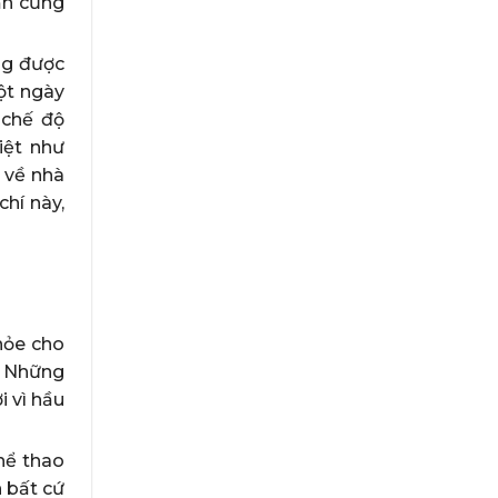
ạn cũng
ng được
ột ngày
 chế độ
iệt như
 về nhà
chí này,
hỏe cho
i. Những
 vì hầu
hể thao
n bất cứ