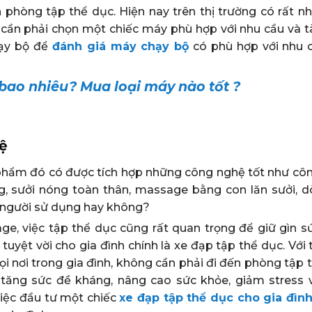
phòng tập thể dục. Hiện nay trên thị trường có rất nhi
a cần phải chọn một chiếc máy phù hợp với nhu cầu và t
hạy bộ để
đánh giá máy chạy bộ
có phù hợp với nhu 
ao nhiêu? Mua loại máy nào tốt ?
hệ
phẩm đó có được tích hợp những công nghệ tốt như cô
g, sưởi nóng toàn thân, massage bằng con lăn sưởi, 
o người sử dụng hay không?
, việc tập thể dục cũng rất quan trọng để giữ gìn s
uyệt vời cho gia đình chính là xe đạp tập thể dục. Với 
ọi nơi trong gia đình, không cần phải đi đến phòng tập 
 tăng sức đề kháng, nâng cao sức khỏe, giảm stress 
việc đầu tư một chiếc
xe đạp tập thể dục cho gia đìn