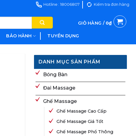
Hotline : 18006807
Kiểm tra đơn hàng
GIỎ HÀNG /
0
₫
BẢO HÀNH
TUYỂN DỤNG
DANH MỤC SẢN PHẨM
Bóng Bàn
Đai Massage
Ghế Massage
Ghế Massage Cao Cấp
Ghế Massage Giá Tốt
Ghế Massage Phổ Thông