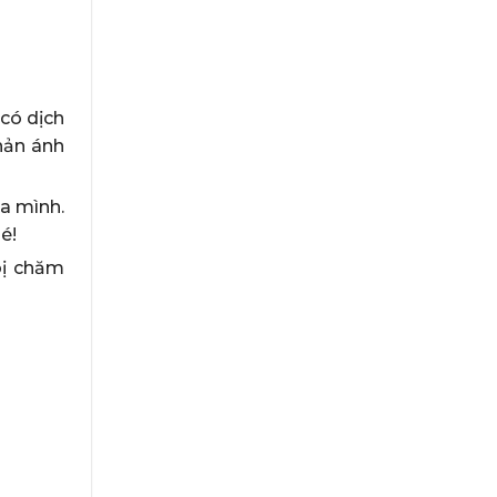
 có dịch
hản ánh
ủa mình.
é!
bị chăm