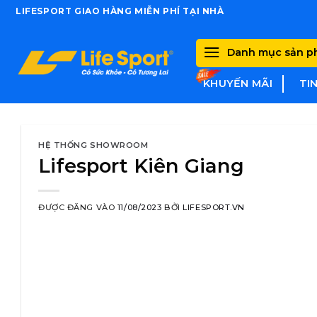
Skip
LIFESPORT GIAO HÀNG MIỄN PHÍ TẠI NHÀ
to
content
Danh mục sản 
KHUYẾN MÃI
TI
HỆ THỐNG SHOWROOM
Lifesport Kiên Giang
ĐƯỢC ĐĂNG VÀO
11/08/2023
BỞI
LIFESPORT.VN