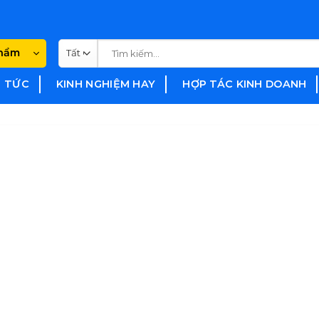
Tìm
phẩm
kiếm:
N TỨC
KINH NGHIỆM HAY
HỢP TÁC KINH DOANH