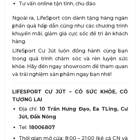
Tư vấn online tận tình, chu đáo
Ngoài ra, LifeSport còn dành tặng hàng ngàn
phần quà hấp dẫn cũng như các chương trình
khuyến mãi, giảm giá cực sốc để tri ân khách
hàng.
LifeSport Cư Jút luôn đồng hành cùng bạn
trong quá trình chăm sóc và rèn luyện sức
khỏe. Hãy đến ngay showroom để tham quan
và trải nghiệm sản phẩm ngay bạn nhé!
LIFESPORT CƯ JÚT – CÓ SỨC KHỎE, CÓ
TƯƠNG LAI
Địa chỉ:
10 Trần Hưng Đạo, Ea TLing, Cư
Jút, Đắk Nông
Tel:
18006807
Thời gian mở cửa: 8:00 – 21:00 (kể cả CN và