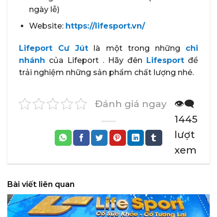
ngày lễ)
Website:
https://lifesport.vn/
​Lifeport Cư Jút
là một trong những
chi
nhánh
của Lifeport . Hãy đên
Lifesport
để
trải nghiệm những sản phẩm chất lượng nhé.
Đánh giá ngay
👁️‍🗨️
1445
lượt
xem
Bài viết liên quan