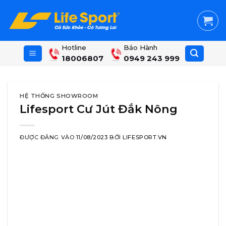
Skip
to
content
Hotline
Bảo Hành
18006807
0949 243 999
HỆ THỐNG SHOWROOM
Lifesport Cư Jút Đắk Nông
ĐƯỢC ĐĂNG VÀO
11/08/2023
BỞI
LIFESPORT.VN