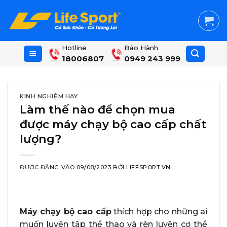
Skip
to
content
Hotline
Bảo Hành
18006807
0949 243 999
KINH NGHIỆM HAY
Làm thế nào để chọn mua
được máy chạy bộ cao cấp chất
lượng?
ĐƯỢC ĐĂNG VÀO
09/08/2023
BỞI
LIFESPORT.VN
Máy chạy bộ cao cấp
thích hợp cho những ai
muốn luyện tập thể thao và rèn luyện cơ thể