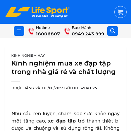
Skip
to
content
Hotline
Bảo Hành
18006807
0949 243 999
KINH NGHIỆM HAY
Kinh nghiệm mua xe đạp tập
trong nhà giá rẻ và chất lượng
ĐƯỢC ĐĂNG VÀO
01/08/2023
BỞI
LIFESPORT.VN
Nhu cầu rèn luyện, chăm sóc sức khỏe ngày
một tăng cao,
xe đạp tập
trở thành thiết bị
được ưa chuộng và sử dụng rộng rãi. Không