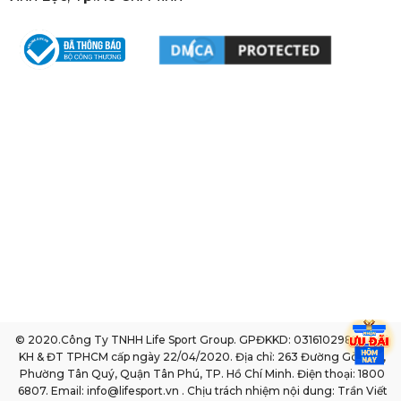
© 2020.Công Ty TNHH Life Sport Group. GPĐKKD: 0316102985 do sở
KH & ĐT TPHCM cấp ngày 22/04/2020. Địa chỉ: 263 Đường Gò Dầu,
Phường Tân Quý, Quận Tân Phú, TP. Hồ Chí Minh. Điện thoại: 1800
6807. Email: info@lifesport.vn . Chịu trách nhiệm nội dung: Trần Viết