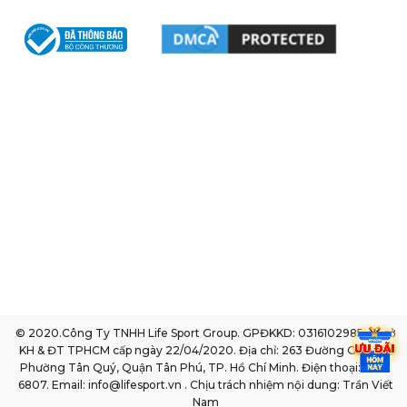
© 2020.Công Ty TNHH Life Sport Group. GPĐKKD: 0316102985 do sở
KH & ĐT TPHCM cấp ngày 22/04/2020. Địa chỉ: 263 Đường Gò Dầu,
Phường Tân Quý, Quận Tân Phú, TP. Hồ Chí Minh. Điện thoại: 1800
6807. Email: info@lifesport.vn . Chịu trách nhiệm nội dung: Trần Viết
Nam