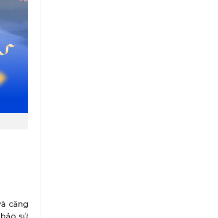
và căng
 bảo sử