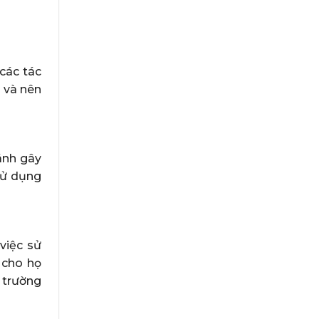
các tác
 và nên
ánh gây
sử dụng
việc sử
 cho họ
 trường