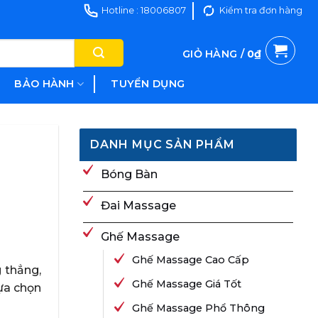
Hotline : 18006807
Kiểm tra đơn hàng
GIỎ HÀNG /
0
₫
BẢO HÀNH
TUYỂN DỤNG
DANH MỤC SẢN PHẨM
Bóng Bàn
Đai Massage
Ghế Massage
Ghế Massage Cao Cấp
 thẳng,
Ghế Massage Giá Tốt
lựa chọn
Ghế Massage Phổ Thông