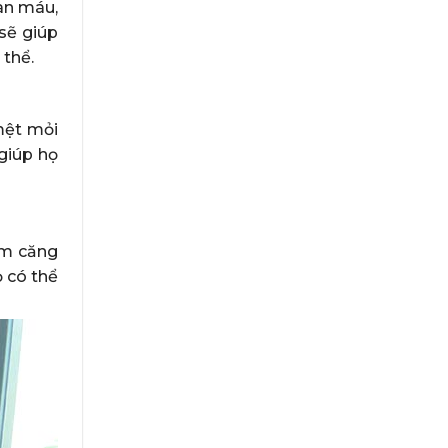
àn máu,
sẽ giúp
 thể.
mệt mỏi
giúp họ
ảm căng
ọ có thể