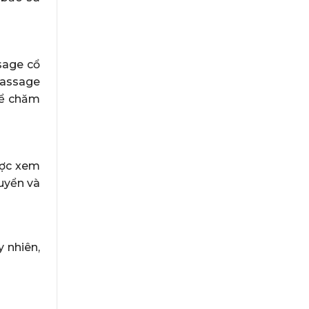
sage cổ
massage
hể chăm
ược xem
uyển và
y nhiên,