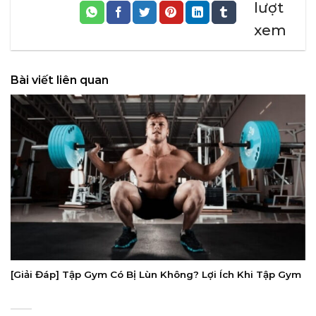
lượt
xem
Bài viết liên quan
[Giải Đáp] Tập Gym Có Bị Lùn Không? Lợi Ích Khi Tập Gym