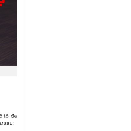
 tối đa
ư sau: