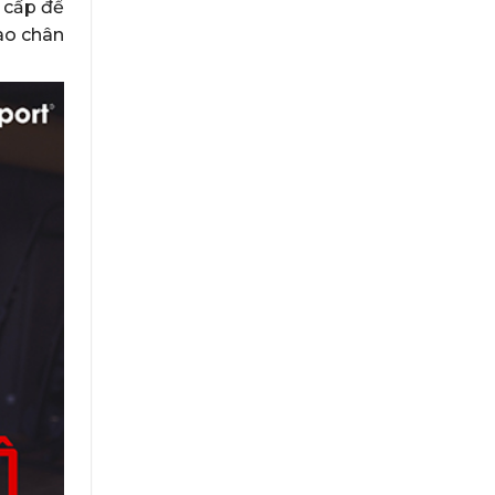
o cấp để
vào chân