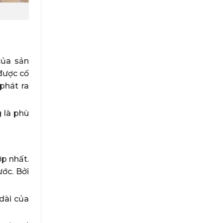
của sản
được cố
 phát ra
 là phù
ợp nhất.
ớc. Bởi
dài của