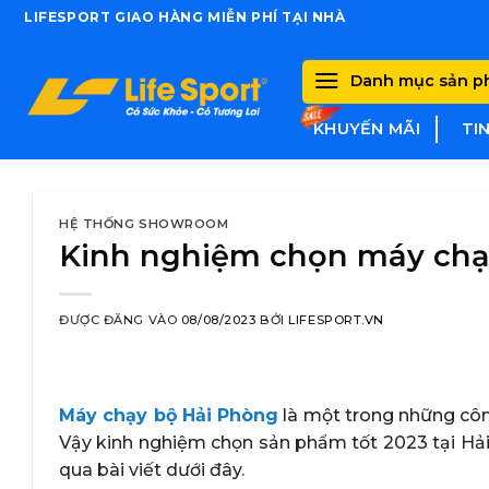
Skip
LIFESPORT GIAO HÀNG MIỄN PHÍ TẠI NHÀ
to
content
Danh mục sản 
KHUYẾN MÃI
TI
HỆ THỐNG SHOWROOM
Kinh nghiệm chọn máy chạ
ĐƯỢC ĐĂNG VÀO
08/08/2023
BỞI
LIFESPORT.VN
Máy chạy bộ Hải Phòng
là một trong những côn
Vậy kinh nghiệm chọn sản phẩm tốt 2023 tại Hải 
qua bài viết dưới đây.