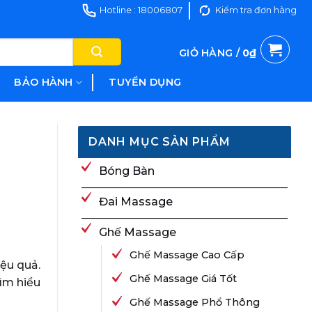
Hotline : 18006807
Kiểm tra đơn hàng
GIỎ HÀNG /
0
₫
BẢO HÀNH
TUYỂN DỤNG
DANH MỤC SẢN PHẨM
Bóng Bàn
Đai Massage
Ghế Massage
Ghế Massage Cao Cấp
ệu quả.
Ghế Massage Giá Tốt
tìm hiểu
Ghế Massage Phổ Thông