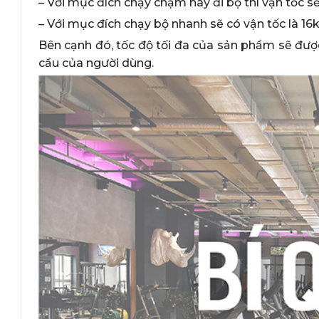
– Với mục đích chạy chậm hay đi bộ thì vận tốc 
– Với mục đích chạy bộ nhanh sẽ có vận tốc là 16
Bên cạnh đó, tốc độ tối đa của sản phẩm sẽ được
cầu của người dùng.