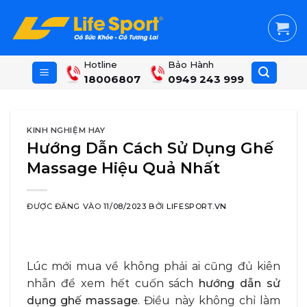
Skip
to
content
Hotline
Bảo Hành
18006807
0949 243 999
KINH NGHIỆM HAY
Hướng Dẫn Cách Sử Dụng Ghế
Massage Hiệu Quả Nhất
ĐƯỢC ĐĂNG VÀO
11/08/2023
BỞI
LIFESPORT.VN
Lúc mới mua về không phải ai cũng đủ kiên
nhẫn để xem hết cuốn sách
hướng dẫn sử
dụng ghế massage
. Điều này không chỉ làm