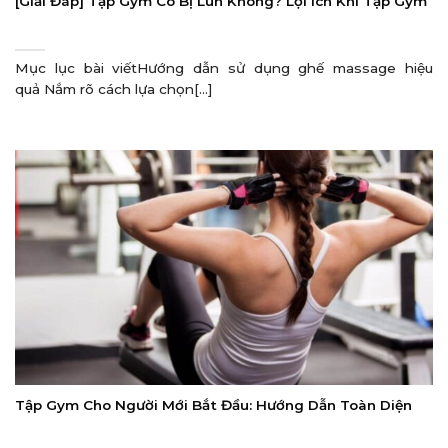
[Giải Đáp] Tập Gym Có Bị Lùn Không? Lợi Ích Khi Tập Gym
Mục lục bài viếtHướng dẫn sử dụng ghế massage hiệu
quả Nắm rõ cách lựa chọn[...]
Tập Gym Cho Người Mới Bắt Đầu: Hướng Dẫn Toàn Diện