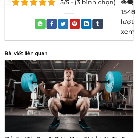
5/5 - (3 bình chọn)
👁️‍🗨️
1548
lượt
xem
Bài viết liên quan