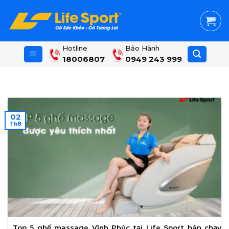
Skip
to
content
Hotline
Bảo Hành
18006807
0949 243 999
02
Th8
Top 5 ghế massage Vĩnh Phúc tại Life Sport bán chạy