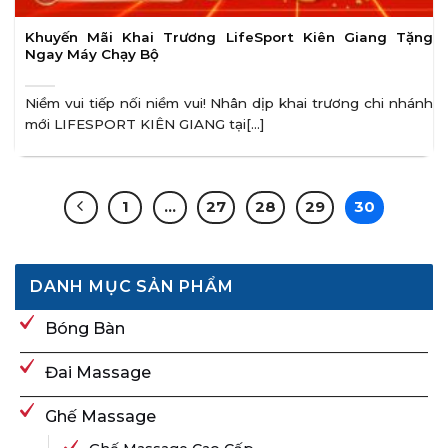
Khuyến Mãi Khai Trương LifeSport Kiên Giang Tặng
Ngay Máy Chạy Bộ
Niềm vui tiếp nối niềm vui! Nhân dịp khai trương chi nhánh
mới LIFESPORT KIÊN GIANG tại[...]
1
…
27
28
29
30
DANH MỤC SẢN PHẨM
Bóng Bàn
Đai Massage
Ghế Massage