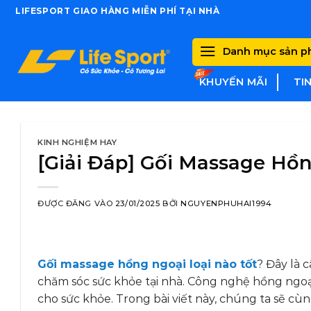
Skip
LIFESPORT GIAO HÀNG MIỄN PHÍ TẠI NHÀ
to
content
Danh mục sản 
KHUYẾN MÃI
TI
KINH NGHIỆM HAY
[Giải Đáp] Gối Massage Hồn
ĐƯỢC ĐĂNG VÀO
23/01/2025
BỞI
NGUYENPHUHAI1994
Gối massage hồng ngoại loại nào tốt
? Đây là 
chăm sóc sức khỏe tại nhà. Công nghệ hồng ngoại
cho sức khỏe. Trong bài viết này, chúng ta sẽ c