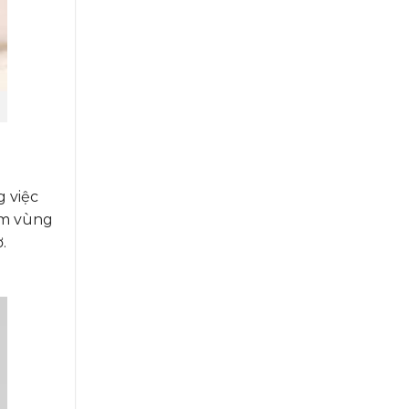
 việc
ấm vùng
.