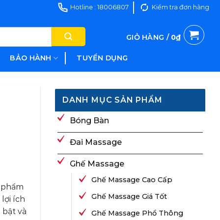
Hotline : 18006807
Kiểm tra đơn hàng
GIỎ HÀNG /
0
₫
BẢO HÀNH
TUYỂN DỤNG
DANH MỤC SẢN PHẨM
Bóng Bàn
Đai Massage
Ghế Massage
Ghế Massage Cao Cấp
n phẩm
Ghế Massage Giá Tốt
lợi ích
 bật và
Ghế Massage Phổ Thông