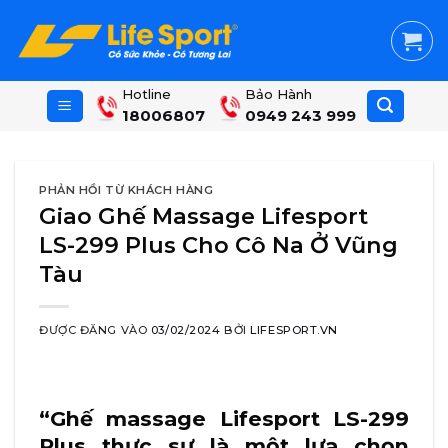
Skip
to
content
Hotline
Bảo Hành
18006807
0949 243 999
PHẢN HỒI TỪ KHÁCH HÀNG
Giao Ghế Massage Lifesport
LS-299 Plus Cho Cô Na Ở Vũng
Tàu
ĐƯỢC ĐĂNG VÀO
03/02/2024
BỞI
LIFESPORT.VN
“Ghế massage Lifesport LS-299
Plus
thực sự là một lựa chọn