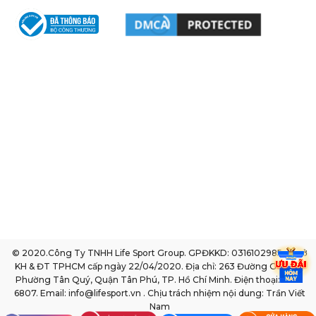
© 2020.Công Ty TNHH Life Sport Group. GPĐKKD: 0316102985 do sở
KH & ĐT TPHCM cấp ngày 22/04/2020. Địa chỉ: 263 Đường Gò Dầu,
Phường Tân Quý, Quận Tân Phú, TP. Hồ Chí Minh. Điện thoại: 1800
6807. Email: info@lifesport.vn . Chịu trách nhiệm nội dung: Trần Viết
Nam