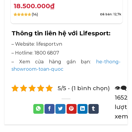
18.500.000
₫
(14)
Đã bán: 12,7k
4.71
14
trên 5
dựa trên
đánh giá
Thông tin liên hệ với Lifesport:
– Website: lifesport.vn
– Hotline: 1800 6807
– Xem cửa hàng gần bạn:
he-thong-
showroom-toan-quoc
5/5 - (1 bình chọn)
👁️‍🗨️
1652
lượt
xem