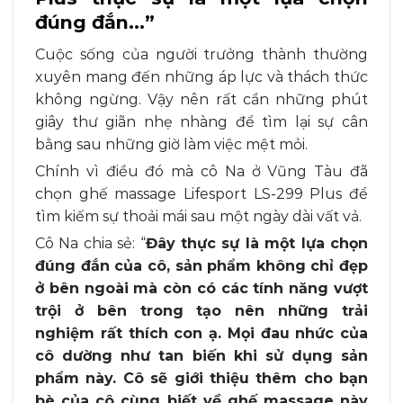
đúng đắn…
”
Cuộc sống của người trưởng thành thường
xuyên mang đến những áp lực và thách thức
không ngừng. Vậy nên rất cần những phút
giây thư giãn nhẹ nhàng để tìm lại sự cân
bằng sau những giờ làm việc mệt mỏi.
Chính vì điều đó mà cô Na ở Vũng Tàu đã
chọn ghế massage Lifesport LS-299 Plus để
tìm kiếm sự thoải mái sau một ngày dài vất vả.
Cô Na chia sẻ: “
Đây thực sự là một lựa chọn
đúng đắn của cô,
sản phẩm không chỉ đẹp
ở bên ngoài mà còn có các tính năng vượt
trội ở bên trong tạo nên những trải
nghiệm rất thích con ạ. Mọi đau nhức của
cô dường như tan biến khi sử dụng sản
phẩm này. Cô sẽ giới thiệu thêm cho bạn
bè của cô cùng biết về ghế massage này