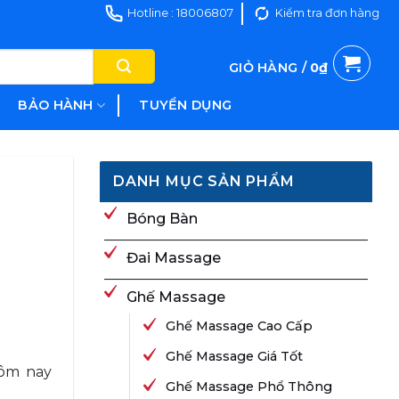
Hotline : 18006807
Kiểm tra đơn hàng
GIỎ HÀNG /
0
₫
BẢO HÀNH
TUYỂN DỤNG
DANH MỤC SẢN PHẨM
Bóng Bàn
Đai Massage
Ghế Massage
Ghế Massage Cao Cấp
Ghế Massage Giá Tốt
hôm nay
Ghế Massage Phổ Thông