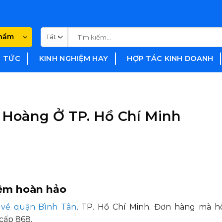
Tìm
phẩm
kiếm:
N TỨC
KINH NGHIỆM HAY
HỢP TÁC KINH DOANH
 Hoàng Ở TP. Hồ Chí Minh
iệm hoàn hảo
 về quận Bình Tân
, TP. Hồ Chí Minh. Đơn hàng mà 
 cấp 868.