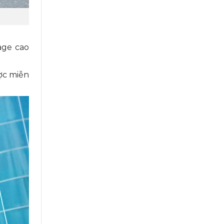
age cao
ợc miễn