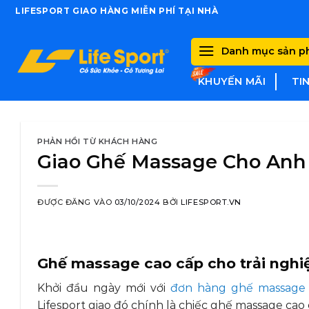
Skip
LIFESPORT GIAO HÀNG MIỄN PHÍ TẠI NHÀ
to
content
Danh mục sản 
KHUYẾN MÃI
TI
PHẢN HỒI TỪ KHÁCH HÀNG
Giao Ghế Massage Cho Anh
ĐƯỢC ĐĂNG VÀO
03/10/2024
BỞI
LIFESPORT.VN
Ghế massage cao cấp cho trải ngh
Khởi đầu ngày mới với
đơn hàng ghế massage
Lifesport giao đó chính là chiếc ghế massage cao