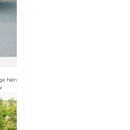
age hiện
y.