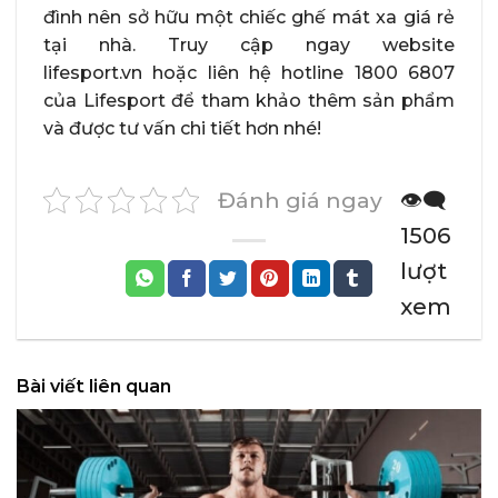
đình nên sở hữu một chiếc ghế mát xa giá rẻ
tại nhà. Truy cập ngay website
lifesport.vn hoặc liên hệ hotline 1800 6807
của Lifesport để tham khảo thêm sản phẩm
và được tư vấn chi tiết hơn nhé!
Đánh giá ngay
👁️‍🗨️
1506
lượt
xem
Bài viết liên quan