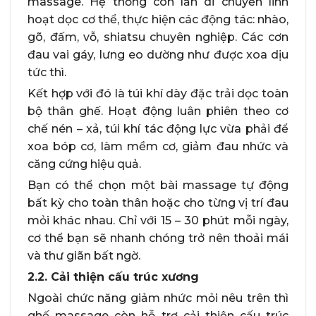
massage. Hệ thống con lăn di chuyển linh
hoạt dọc cơ thể, thực hiện các động tác: nhào,
gõ, đấm, vỗ, shiatsu chuyên nghiệp. Các cơn
đau vai gáy, lưng eo dường như được xoa dịu
tức thì.
Kết hợp với đó là túi khí dày đặc trải dọc toàn
bộ thân ghế. Hoạt động luân phiên theo cơ
chế nén – xả, túi khí tác động lực vừa phải để
xoa bóp cơ, làm mềm cơ, giảm đau nhức và
căng cứng hiệu quả.
Bạn có thể chọn một bài massage tự động
bất kỳ cho toàn thân hoặc cho từng vị trí đau
mỏi khác nhau. Chỉ với 15 – 30 phút mỗi ngày,
cơ thể bạn sẽ nhanh chóng trở nên thoải mái
và thư giãn bất ngờ.
2.2. Cải thiện cấu trúc xương
Ngoài chức năng giảm nhức mỏi nêu trên thì
ghế massage còn hỗ trợ cải thiện cấu trúc