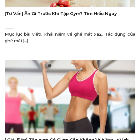
[Tư Vấn] Ăn Gì Trước Khi Tập Gym? Tìm Hiểu Ngay
Mục lục bài viết1. Khái niệm về ghế mát xa2. Tác dụng của
ghế mát[...]
[ Giải Đáp] Tập gym Có Giảm Cân Không? Những Lợi Ích