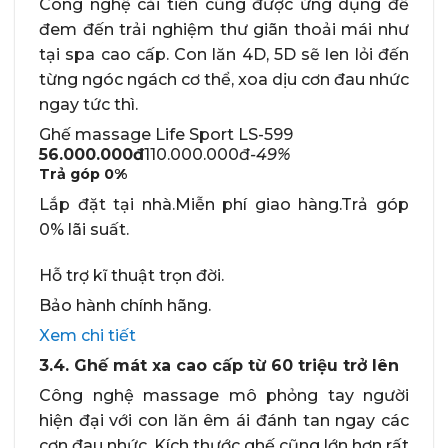
Công nghệ cải tiến cũng được ứng dụng để
đem đến trải nghiệm thư giãn thoải mái như
tại spa cao cấp. Con lăn 4D, 5D sẽ len lỏi đến
từng ngóc ngách cơ thể, xoa dịu cơn đau nhức
ngay tức thì.
Ghế massage Life Sport LS-599
56.000.000đ
110.000.000đ
-49%
Trả góp
0%
Lắp đặt tại nhà.Miễn phí giao hàng.Trả góp
0% lãi suất.
Hỗ trợ kĩ thuật trọn đời.
Bảo hành chính hãng.
Xem chi tiết
3.4. Ghế mát xa cao cấp từ 60 triệu trở lên
Công nghệ massage mô phỏng tay người
hiện đại với con lăn êm ái đánh tan ngay các
cơn đau nhức. Kích thước ghế cũng lớn hơn rất