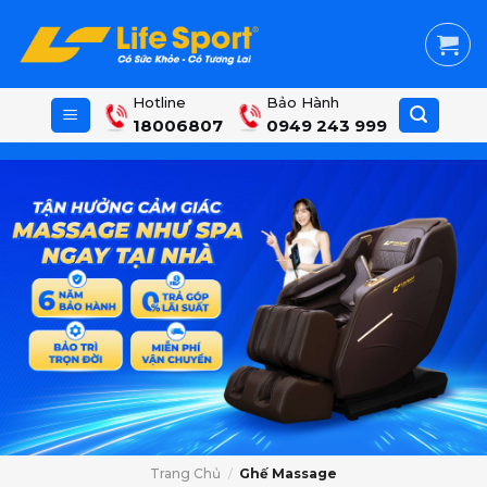
Skip
to
content
Hotline
Bảo Hành
18006807
0949 243 999
Ghế massage Lifesport chính hãng – Giá tốt, trả góp 0%
Trang Chủ
/
Ghế Massage