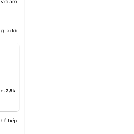
 với âm
lại lợi
n: 2,9k
hể tiếp