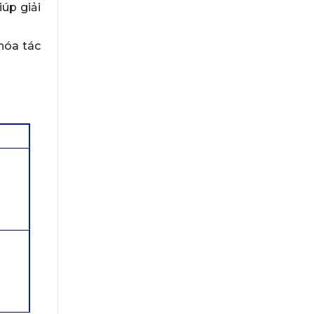
úp giải
hóa tác