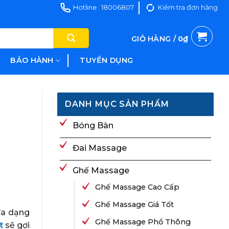
Hotline : 18006807
Kiểm tra đơn hàng
GIỎ HÀNG /
0
₫
BẢO HÀNH
TUYỂN DỤNG
DANH MỤC SẢN PHẨM
Bóng Bàn
Đai Massage
Ghế Massage
Ghế Massage Cao Cấp
Ghế Massage Giá Tốt
đa dạng
Ghế Massage Phổ Thông
t
sẽ gợi