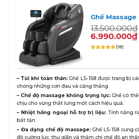
Ghế Massage L
Giá
Giá
13.500.000
₫
gốc
hiện
6.990.000
₫
là:
tại
(18)
13.500.000₫
là:
4.72
18
trên 5
6.990.000₫.
dựa trên
+
đánh giá
– Túi khí toàn thân:
Ghế LS-158 được trang bị các 
chóng những cơn đau và căng thẳng.
– Chế độ massage không trọng lực:
Ghế có thể 
chịu cho vùng thắt lưng một cách hiệu quả.
– Nhiệt hồng ngoại hỗ trợ trị liệu:
Tính năng nà
bất tận.
– Đa dạng chế độ massage:
Ghế LS-158 cung c
độ cường lực, thư giãn và thậm chí chế độ an thầ