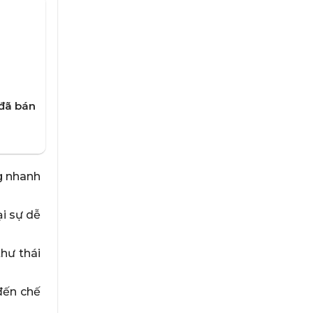
đã bán
ng nhanh
ại sự dễ
hư thái
đến chế