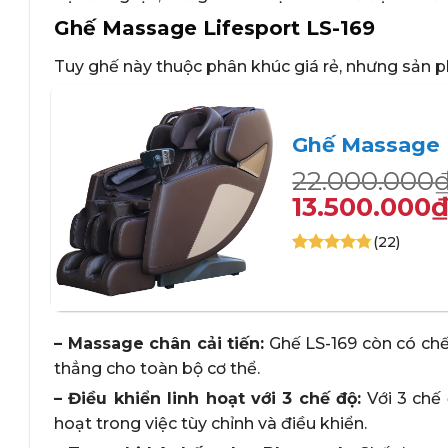
Ghế Massage Lifesport LS-169
Tuy ghế này thuộc phân khúc giá rẻ, nhưng sản
Ghế Massage L
Giá
Giá
22.000.000
gốc
hiện
13.500.000
là:
tại
(22)
22.000.000₫
là:
4.71
21
trên 5
13.500.000₫
dựa trên
+
đánh giá
– Massage chân cải tiến:
Ghế LS-169 còn có chế
thẳng cho toàn bộ cơ thể.
– Điều khiển linh hoạt với 3 chế độ:
Với 3 chế 
hoạt trong việc tùy chỉnh và điều khiển.