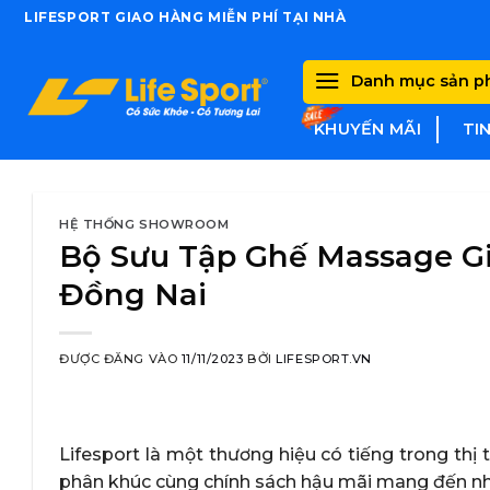
Skip
LIFESPORT GIAO HÀNG MIỄN PHÍ TẠI NHÀ
to
content
Danh mục sản 
KHUYẾN MÃI
TI
HỆ THỐNG SHOWROOM
Bộ Sưu Tập Ghế Massage Giá
Đồng Nai
ĐƯỢC ĐĂNG VÀO
11/11/2023
BỞI
LIFESPORT.VN
Lifesport là một thương hiệu có tiếng trong t
phân khúc cùng chính sách hậu mãi mang đến nh