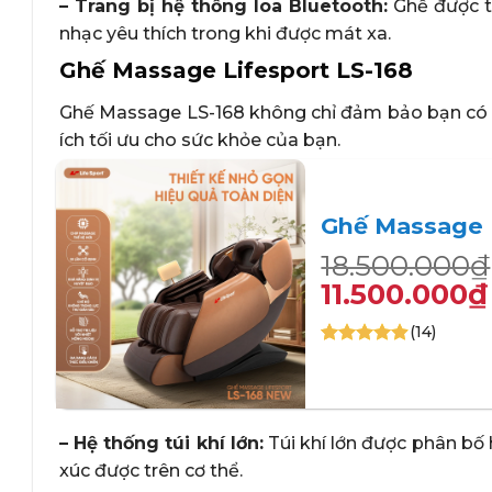
– Trang bị hệ thống loa Bluetooth:
Ghế được tr
nhạc yêu thích trong khi được mát xa.
Ghế Massage Lifesport LS-168
Ghế Massage LS-168 không chỉ đảm bảo bạn có sự
ích tối ưu cho sức khỏe của bạn.
Ghế Massage 
Giá
Giá
18.500.000
₫
gốc
hiện
11.500.000
₫
là:
tại
(14)
18.500.000₫
là:
4.86
14
trên 5
11.500.000₫.
dựa trên
+
đánh giá
– Hệ thống túi khí lớn:
Túi khí lớn được phân bố 
xúc được trên cơ thể.