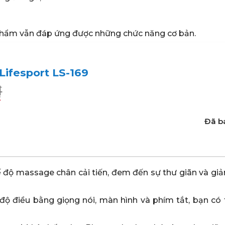
 phẩm vẫn đáp ứng được những chức năng cơ bản.
ifesport LS-169
₫
₫
Đã bá
.
.
 độ massage chân cải tiến, đem đến sự thư giãn và gi
độ điều bằng giọng nói, màn hình và phím tắt, bạn có t