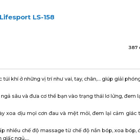
ifesport LS-158
387 
.
túi khí ở những vị trí như vai, tay, chân,… giúp giải phó
ngả sâu và đưa cơ thể bạn vào trạng thái lơ lửng, đem l
y xoa dịu mọi cơn đau và mệt mỏi, đem lại cảm giác t
ấp nhiều chế độ massage từ chế độ nắn bóp, xoa bóp, 
n giấc ngủ,…