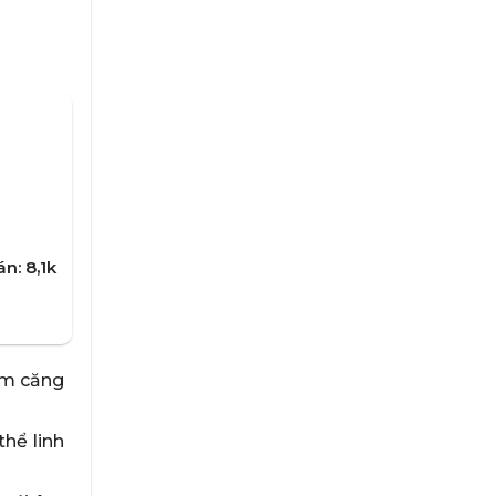
n: 8,1k
ảm căng
hể linh