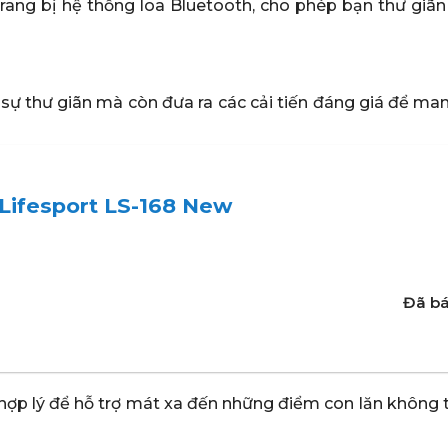
ang bị hệ thống loa Bluetooth, cho phép bạn thư giãn
 thư giãn mà còn đưa ra các cải tiến đáng giá để mang 
Lifesport LS-168 New
Đã bá
.
hợp lý để hỗ trợ mát xa đến những điểm con lăn không t