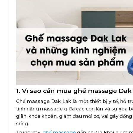
1. Vì sao cần mua ghế massage Dak
Ghế massage Dak Lak là một thiết bị y tế, hỗ tr
tính năng massage giữa các con lăn và sự xoa b
giãn, khỏe khoắn, giảm đau mỏi cơ, vai gáy đồng
sống.
Trước đây,
ghế massage
gần như là khái niệm m