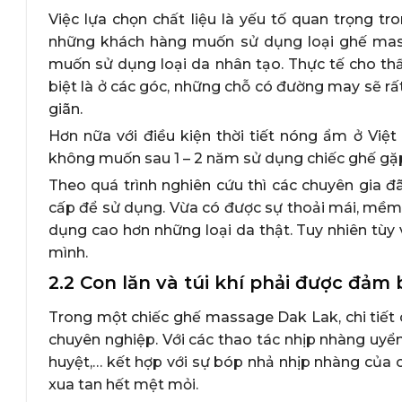
Việc lựa chọn chất liệu là yếu tố quan trọng 
những khách hàng muốn sử dụng loại ghế massa
muốn sử dụng loại da nhân tạo. Thực tế cho thấ
biệt là ở các góc, những chỗ có đường may sẽ rấ
giãn.
Hơn nữa với điều kiện thời tiết nóng ẩm ở Việ
không muốn sau 1 – 2 năm sử dụng chiếc ghế gặp 
Theo quá trình nghiên cứu thì các chuyên gia đ
cấp để sử dụng. Vừa có được sự thoải mái, mềm m
dụng cao hơn những loại da thật. Tuy nhiên tùy 
mình.
2.2 Con lăn và túi khí phải được đảm
Trong một chiếc ghế massage Dak Lak, chi tiết
chuyên nghiệp. Với các thao tác nhịp nhàng uyển
huyệt,… kết hợp với sự bóp nhả nhịp nhàng của cá
xua tan hết mệt mỏi.