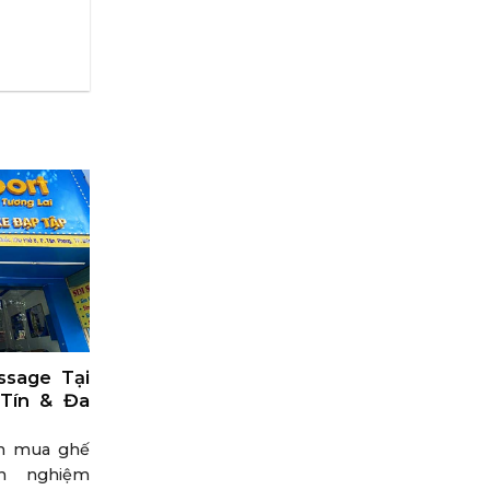
sage Tại
 Tín & Đa
cần mua ghế
nh nghiệm