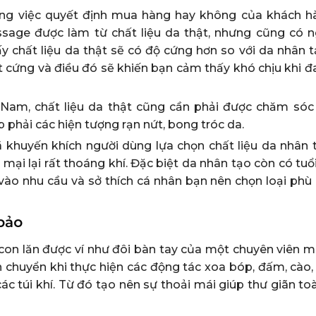
trong việc quyết định mua hàng hay không của khách h
ge được làm từ chất liệu da thật, nhưng cũng có ng
y chất liệu da thật sẽ có độ cứng hơn so với da nhân t
t cứng và điều đó sẽ khiến bạn cảm thấy khó chịu khi đ
t Nam, chất liệu da thật cũng cần phải được chăm sóc
phải các hiện tượng rạn nứt, bong tróc da.
ã khuyến khích người dùng lựa chọn chất liệu da nhân 
ại lại rất thoáng khí. Đặc biệt da nhân tạo còn có tuổ
vào nhu cầu và sở thích cá nhân bạn nên chọn loại phù 
 bảo
 con lăn được ví như đôi bàn tay của một chuyên viên 
 chuyển khi thực hiện các động tác xoa bóp, đấm, cào, 
c túi khí. Từ đó tạo nên sự thoải mái giúp thư giãn to