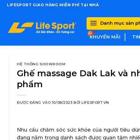
Skip
LIFESPORT GIAO HÀNG MIỄN PHÍ TẠI NHÀ
to
content
Danh mục sản 
KHUYẾN MÃI
TI
HỆ THỐNG SHOWROOM
Ghế massage Dak Lak và n
phẩm
ĐƯỢC ĐĂNG VÀO
10/08/2023
BỞI
LIFESPORT.VN
Nhu cầu chăm sóc sức khỏe của người tiêu dùn
đang nằm trong danh sách được quan tâm nhiều 