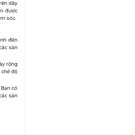
rên dây
ăn được
ăm sóc.
ịnh đến
các sản
ày rộng
ó chế độ
 Bạn có
các sản