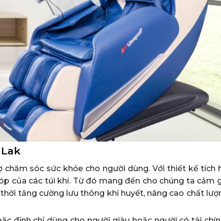
 Lak
ợ chăm sóc sức khỏe cho người dùng. Với thiết kế tích 
óp của các túi khí. Từ đó mang đến cho chúng ta cảm g
 thời tăng cường lưu thông khí huyết, nâng cao chất lư
ặc định chỉ dùng cho người giàu hoặc người có tài chín