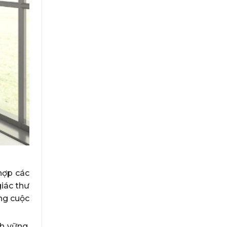
hợp các
iác thư
ợng cuộc
h vững.