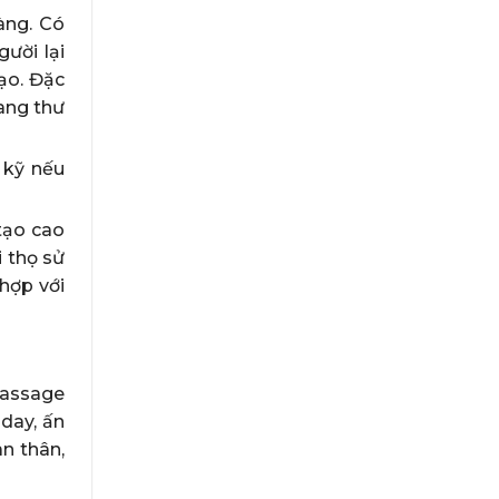
àng. Có
ười lại
ạo. Đặc
ang thư
 kỹ nếu
tạo cao
i thọ sử
hợp với
massage
day, ấn
àn thân,