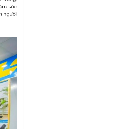
hăm sóc
n người