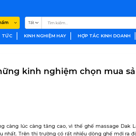
Tìm
phẩm
kiếm:
N TỨC
KINH NGHIỆM HAY
HỢP TÁC KINH DOANH
hững kinh nghiệm chọn mua s
g càng lúc càng tăng cao, vì thế ghế massage Dak L
nhất. Trên thị trường có rất nhiều dòng ghế mới ra đờ