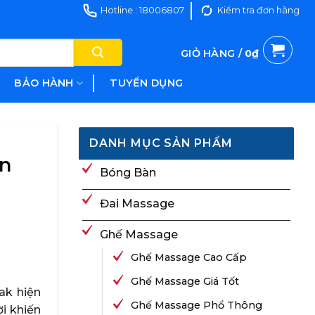
Hotline : 18006807
Kiểm tra đơn hàng
GIỎ HÀNG /
0
₫
BẢO HÀNH
TUYỂN DỤNG
DANH MỤC SẢN PHẨM
ản
Bóng Bàn
Đai Massage
Ghế Massage
Ghế Massage Cao Cấp
Ghế Massage Giá Tốt
ak hiện
Ghế Massage Phổ Thông
i khiến