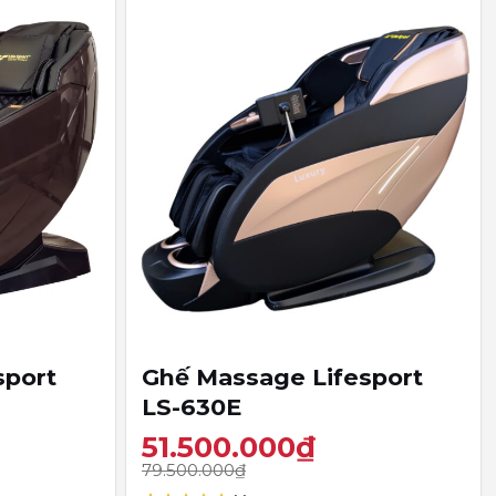
+
sport
Ghế Massage Lifesport
LS-630E
51.500.000
₫
79.500.000
₫