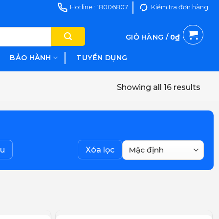
Hotline : 18006807
Kiểm tra đơn hàng
GIỎ HÀNG /
0
₫
BẢO HÀNH
TUYỂN DỤNG
Showing all 16 results
ệu
Xóa lọc