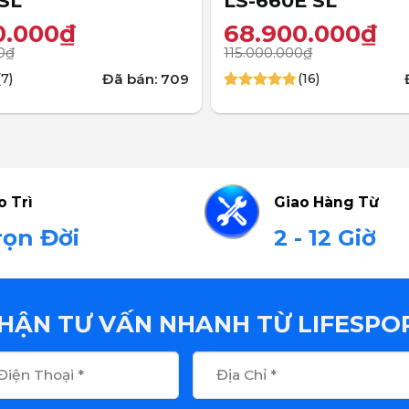
SL
LS-660E SL
0.000
₫
68.900.000
₫
0
₫
115.000.000
₫
Đã bán: 709
(7)
(16)
4.75
16
trên 5
dựa trên
đánh giá
o Trì
Giao Hàng Từ
rọn Đời
2 - 12 Giờ
HẬN TƯ VẤN NHANH TỪ LIFESPO