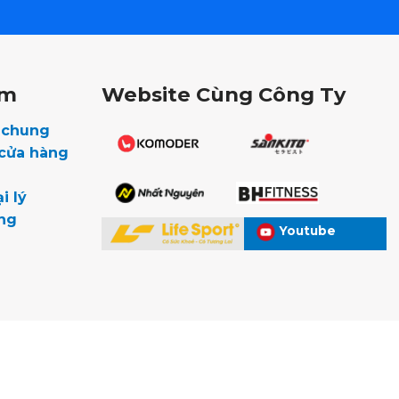
êm
Website Cùng Công Ty
u chung
 cửa hàng
i lý
ng
Youtube