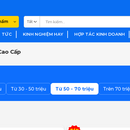
Tìm
phẩm
kiếm:
N TỨC
KINH NGHIỆM HAY
HỢP TÁC KINH DOANH
Cao Cấp
u
Từ 30 - 50 triệu
Từ 50 - 70 triệu
Trên 70 tri