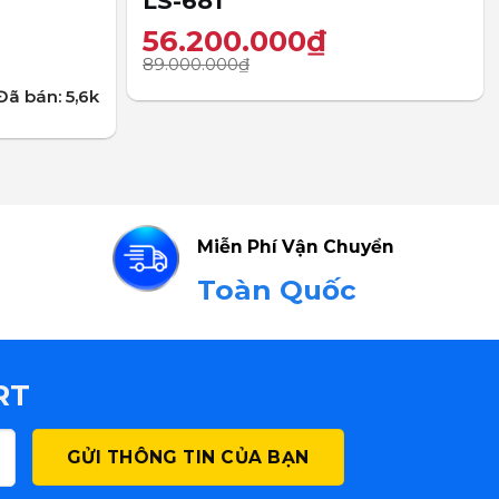
LS-681
56.200.000
₫
89.000.000
₫
Đã bán: 5,6k
Miễn Phí Vận Chuyển
Toàn Quốc
RT