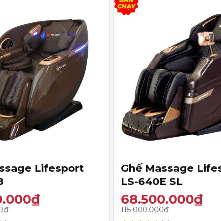
+
sage Lifesport
Ghế Massage Life
8
LS-640E SL
0.000
₫
68.500.000
₫
0
₫
115.000.000
₫