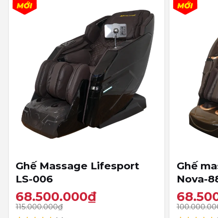
+
+
Ghế Massage Lifesport
Ghế mas
LS-006
Nova-8
68.500.000
₫
68.50
115.000.000
₫
100.000.00