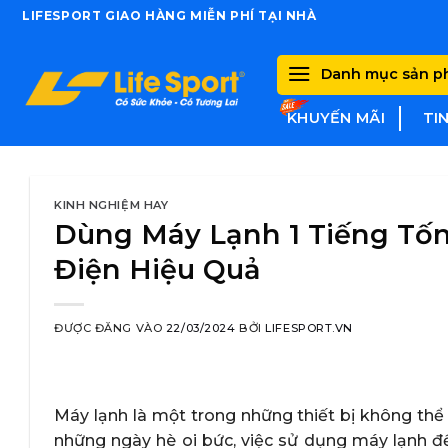
Skip
LIFESPORT GIAO HÀNG MIỄN PHÍ TẠI NHÀ
to
content
Danh mục sản 
KHUYẾN MÃI
TI
KINH NGHIỆM HAY
Dùng Máy Lạnh 1 Tiếng Tốn
Điện Hiệu Quả
ĐƯỢC ĐĂNG VÀO
22/03/2024
BỞI
LIFESPORT.VN
Máy lạnh là một trong những thiết bị không thể 
những ngày hè oi bức, việc sử dụng máy lạnh để 