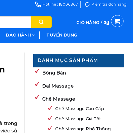
Hotline : 18006807
Kiểm tra đơn hàng
GIỎ HÀNG /
0
₫
BẢO HÀNH
TUYỂN DỤNG
DANH MỤC SẢN PHẨM
ệm
Bóng Bàn
Đai Massage
Ghế Massage
Ghế Massage Cao Cấp
Ghế Massage Giá Tốt
là trong
Ghế Massage Phổ Thông
 việc sử