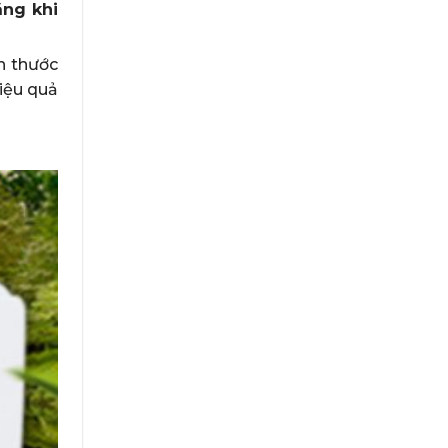
ăng khi
h thước
hiệu quả