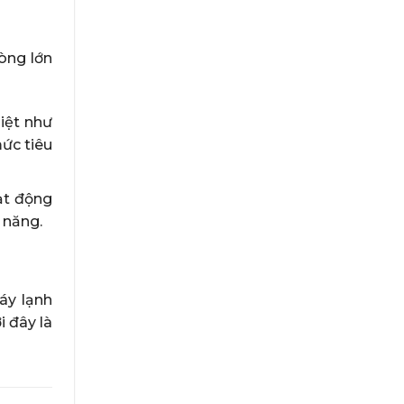
òng lớn
iệt như
ức tiêu
ạt động
 năng.
áy lạnh
i đây là