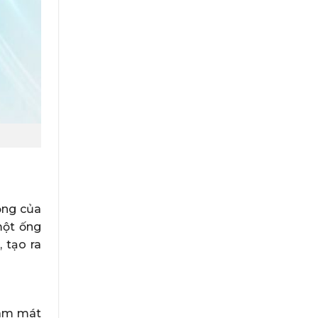
ộng của
một ống
 tạo ra
làm mát