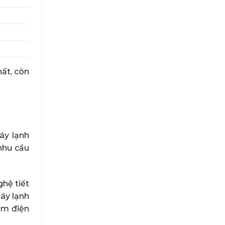
hất, còn
áy lạnh
nhu cầu
hệ tiết
áy lạnh
ệm điện