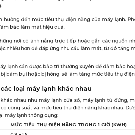
.
h hưởng đến mức tiêu thụ điện năng của máy lạnh. Ph
 đảm bảo làm mát hiệu quả.
 những nơi có ánh nắng trực tiếp hoặc gần các nguồn nh
iệc nhiều hơn để đáp ứng nhu cầu làm mát, từ đó tăng m
 Máy lạnh cần được bảo trì thường xuyên để đảm bảo ho
 bị bám bụi hoặc bị hỏng, sẽ làm tăng mức tiêu thụ điện
 các loại máy lạnh khác nhau
nh khác nhau như máy lạnh cửa sổ, máy lạnh tủ đứng, m
 có công suất và mức tiêu thụ điện năng khác nhau. Dướ
oại máy lạnh thông dụng:
MỨC TIÊU THỤ ĐIỆN NĂNG TRONG 1 GIỜ (KWH)
0.8 – 1.5