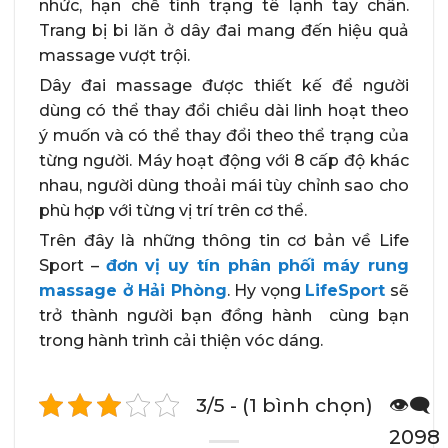
nhức, hạn chế tình trạng tê lạnh tay chân.
Trang bị bi lăn ở dây đai mang đến hiệu quả
massage vượt trội.
Dây đai massage được thiết kế để người
dùng có thể thay đổi chiều dài linh hoạt theo
ý muốn và có thể thay đổi theo thể trạng của
từng người. Máy hoạt động với 8 cấp độ khác
nhau, người dùng thoải mái tùy chỉnh sao cho
phù hợp với từng vị trí trên cơ thể.
Trên đây là những thông tin cơ bản về Life
Sport –
đơn vị uy tín phân phối máy rung
massage ở Hải Phòng
. Hy vọng
LifeSport
sẽ
trở thành người bạn đồng hành cùng bạn
trong hành trình cải thiện vóc dáng.
3/5 - (1 bình chọn)
👁️‍🗨️
2098