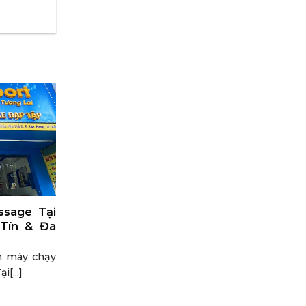
sage Tại
 Tín & Đa
án máy chạy
[...]