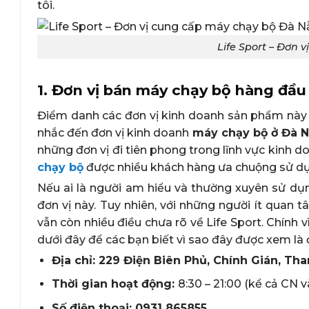
tôi.
Life Sport – Đơn
1. Đơn vị bán máy chạy bộ hàng đầu
Điểm danh các đơn vị kinh doanh sản phẩm này t
nhắc đến đơn vị kinh doanh
máy chạy bộ ở Đà 
những đơn vị đi tiên phong trong lĩnh vực kinh 
chạy bộ
được nhiều khách hàng ưa chuộng sử d
Nếu ai là người am hiểu và thường xuyên sử dụng
đơn vị này. Tuy nhiên, với những người ít quan
vẫn còn nhiều điều chưa rõ về Life Sport. Chính 
dưới đây để các bạn biết vì sao đây được xem là 
Địa chỉ: 229 Điện Biên Phủ, Chính Gián, Th
Thời gian hoạt động:
8:30 – 21:00 (kể cả CN v
Số điện thoại:
0931 865855