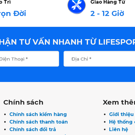
o Trì
Giao Hàng Từ
rọn Đời
2 - 12 Giờ
HẬN TƯ VẤN NHANH TỪ LIFESPO
Chính sách
Xem th
Chính sách kiểm hàng
Giới thiệ
Chính sách thanh toán
Hệ thống
Chính sách đổi trả
Liên hệ