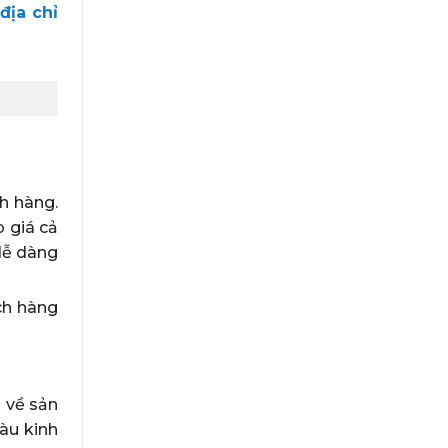
địa chỉ
h hàng.
p giá cả
dễ dàng
ch hàng
õ về sản
iàu kinh