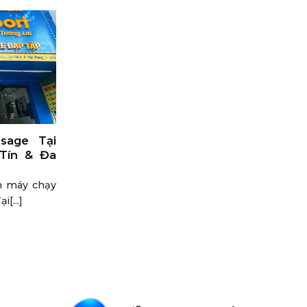
sage Tại
 Tín & Đa
án máy chạy
[...]