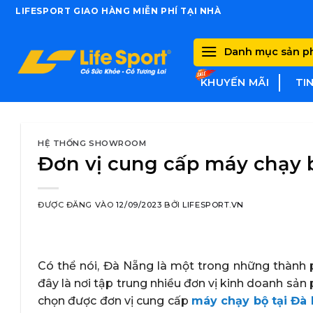
Skip
LIFESPORT GIAO HÀNG MIỄN PHÍ TẠI NHÀ
to
content
Danh mục sản 
KHUYẾN MÃI
TI
HỆ THỐNG SHOWROOM
Đơn vị cung cấp máy chạy b
ĐƯỢC ĐĂNG VÀO
12/09/2023
BỞI
LIFESPORT.VN
Có thể nói, Đà Nẵng là một trong những thành p
đây là nơi tập trung nhiều đơn vị kinh doanh sản
chọn được đơn vị cung cấp
máy chạy bộ tại Đà