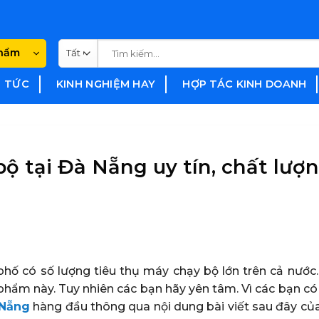
Tìm
phẩm
kiếm:
N TỨC
KINH NGHIỆM HAY
HỢP TÁC KINH DOANH
ộ tại Đà Nẵng uy tín, chất lượ
hố có số lượng tiêu thụ máy chạy bộ lớn trên cả nước.
 phẩm này. Tuy nhiên các bạn hãy yên tâm. Vì các bạn có
 Nẵng
hàng đầu thông qua nội dung bài viết sau đây củ