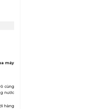
ua máy
vô cùng
ng nước
ới hàng