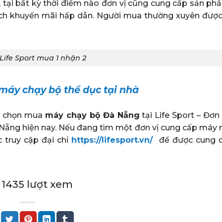
, tại bất kỳ thời điểm nào đơn vị cũng cung cấp sản p
ch khuyến mãi hấp dẫn. Người mua thường xuyên đượ
Life Sport mua 1 nhận 2
áy chạy bộ thể dục tại nhà
ng chọn mua
máy chạy bộ Đà Nẵng
tại Life Sport – Đơn
à Nẵng hiện nay. Nếu đang tìm một đơn vị cung cấp máy 
 truy cập đại chỉ
https://lifesport.vn/
để được cung 
🗨️ 1435 lượt xem