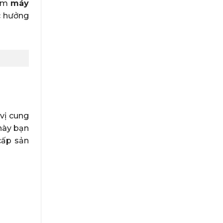
hẩm
máy
c hưởng
 vị cung
này bạn
cấp sản