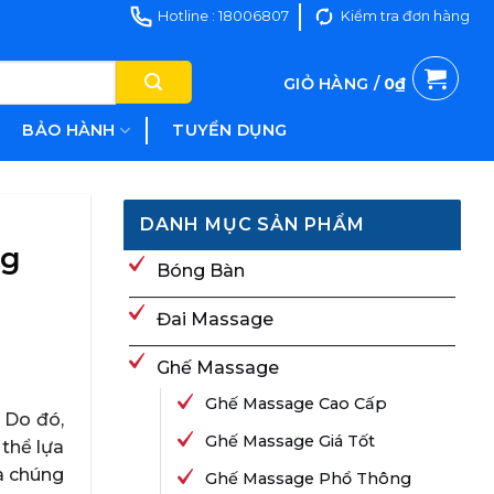
Hotline : 18006807
Kiểm tra đơn hàng
GIỎ HÀNG /
0
₫
BẢO HÀNH
TUYỂN DỤNG
DANH MỤC SẢN PHẨM
ng
Bóng Bàn
Đai Massage
Ghế Massage
Ghế Massage Cao Cấp
 Do đó,
Ghế Massage Giá Tốt
 thể lựa
a chúng
Ghế Massage Phổ Thông