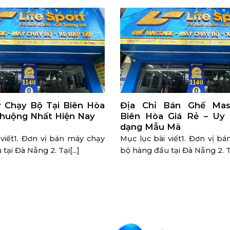
 Chạy Bộ Tại Biên Hòa
Địa Chỉ Bán Ghế Mas
huộng Nhất Hiện Nay
Biên Hòa Giá Rẻ – Uy
dạng Mẫu Mã
 viết1. Đơn vị bán máy chạy
Mục lục bài viết1. Đơn vị b
ại Đà Nẵng 2. Tại[...]
bộ hàng đầu tại Đà Nẵng 2. Tại