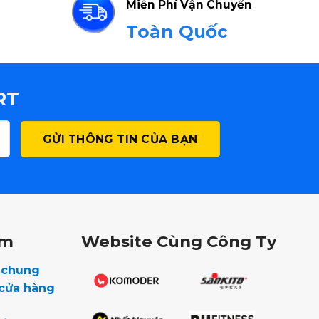
Miễn Phí Vận Chuyển
Toàn Quốc
RT
êm
Website Cùng Công Ty
u chung
 cửa hàng