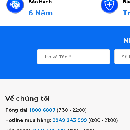
Bảo Hành
Bả
6 Năm
T
N
Về chúng tôi
Tổng đài:
1800 6807
(7:30 - 22:00)
Hotline mua hàng:
0949 243 999
(8:00 - 21:00)