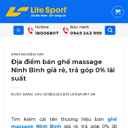
Skip
to
content
Hotline
Bảo Hành
18006807
0949 243 999
KINH NGHIỆM HAY
Địa điểm bán ghế massage
Ninh Bình giá rẻ, trả góp 0% lãi
suất
ĐƯỢC ĐĂNG VÀO
01/08/2023
BỞI
LIFESPORT.VN
Tìm kiếm cái tên thương hiệu bán
ghế
massage Ninh Bình
giá rẻ, trả góp 0% lãi