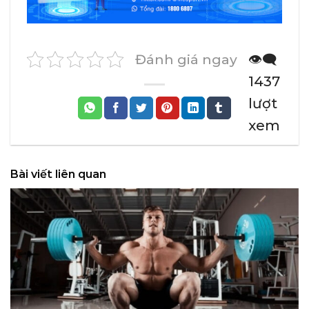
Đánh giá ngay
👁️‍🗨️
1437
lượt
xem
Bài viết liên quan