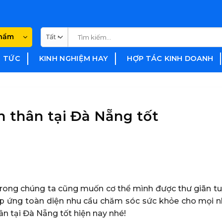
Tìm
phẩm
kiếm:
N TỨC
KINH NGHIỆM HAY
HỢP TÁC KINH DOANH
n thân tại Đà Nẵng tốt
trong chúng ta cũng muốn cơ thể mình được thư giãn tuy
đáp ứng toàn diện nhu cầu chăm sóc sức khỏe cho mọi n
n tại Đà Nẵng tốt hiện nay nhé!