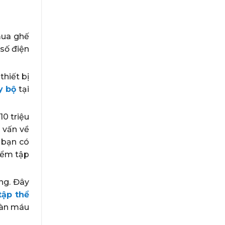
mua ghế
 số điện
thiết bị
y bộ
tại
10 triệu
 vấn về
 bạn có
iểm tập
ng. Đây
tập thể
hoàn máu