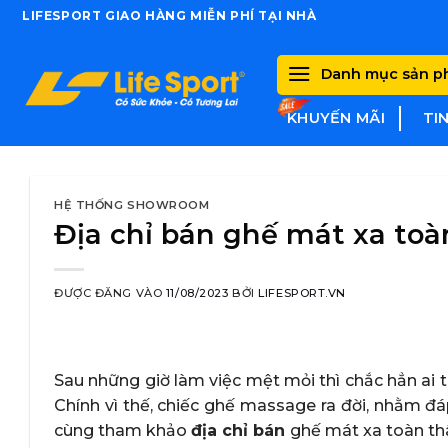
Skip
LIFESPORT GIAO HÀNG MIỄN PHÍ TẠI NHÀ
to
content
Danh mục sản 
KHUYẾN MÃI
TI
HỆ THỐNG SHOWROOM
Địa chỉ bán ghế mát xa toà
ĐƯỢC ĐĂNG VÀO
11/08/2023
BỞI
LIFESPORT.VN
Sau những giờ làm việc mệt mỏi thì chắc hẳn ai 
Chính vì thế, chiếc ghế massage ra đời, nhằm 
cùng tham khảo
địa chỉ bán
ghế mát xa toàn thâ