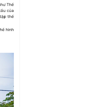
như Thể
cầu của
 tập thể
hể hình