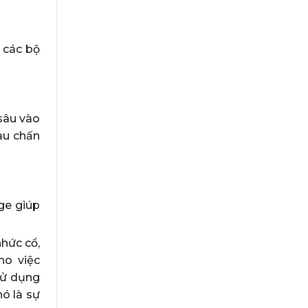
 các bộ
sâu vào
au chấn
ge giúp
nhức cổ,
ho việc
sử dụng
nó là sự