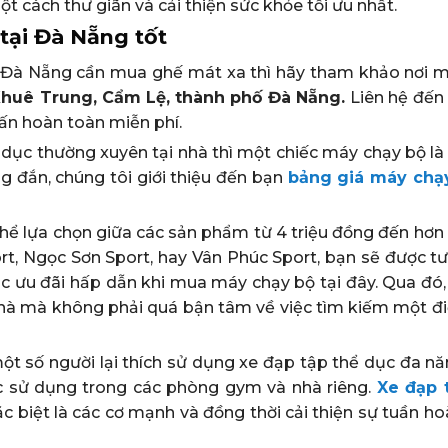
 cách thư giãn và cải thiện sức khỏe tối ưu nhất.
 tại Đà Nẵng tốt
ố Đà Nẵng cần mua ghế mát xa thì hãy tham khảo nơi 
 Khuê Trung, Cẩm Lệ, thành phố Đà Nẵng.
Liên hệ đến
ấn hoàn toàn miễn phí.
dục thường xuyên tại nhà thì một chiếc máy chạy bộ là 
g đắn, chúng tôi giới thiệu đến bạn
bảng giá máy chạ
hể lựa chọn giữa các sản phẩm từ 4 triệu đồng đến hơn 
t, Ngọc Sơn Sport, hay Vân Phúc Sport, bạn sẽ được tư
c ưu đãi hấp dẫn khi mua máy chạy bộ tại đây. Qua đó,
 nhà mà không phải quá bận tâm về việc tìm kiếm một đ
ột số người lại thích sử dụng xe đạp tập thể dục đa nă
ược sử dụng trong các phòng gym và nhà riêng.
Xe đạp 
đặc biệt là các cơ mạnh và đồng thời cải thiện sự tuần 