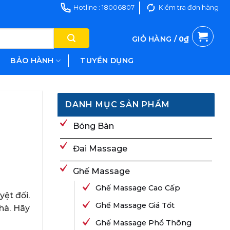
Hotline : 18006807
Kiểm tra đơn hàng
GIỎ HÀNG /
0
₫
BẢO HÀNH
TUYỂN DỤNG
DANH MỤC SẢN PHẨM
Bóng Bàn
Đai Massage
Ghế Massage
Ghế Massage Cao Cấp
ệt đối.
Ghế Massage Giá Tốt
hà. Hãy
Ghế Massage Phổ Thông