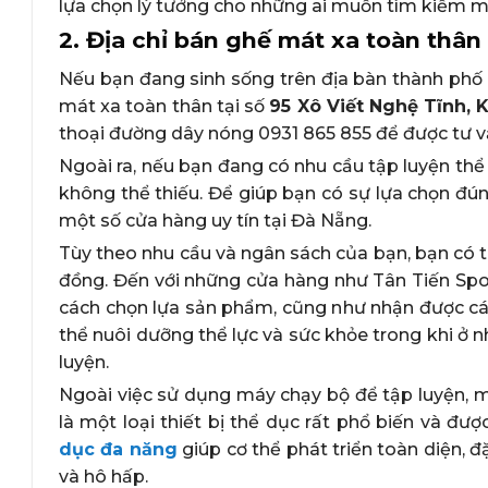
lựa chọn lý tưởng cho những ai muốn tìm kiếm một
2. Địa chỉ bán ghế mát xa toàn thân
Nếu bạn đang sinh sống trên địa bàn thành ph
mát xa toàn thân tại số
95 Xô Viết Nghệ Tĩnh,
thoại đường dây nóng 0931 865 855​ để được tư v
Ngoài ra, nếu bạn đang có nhu cầu tập luyện thể 
không thể thiếu. Để giúp bạn có sự lựa chọn đún
một số cửa hàng uy tín tại Đà Nẵng.
Tùy theo nhu cầu và ngân sách của bạn, bạn có t
đồng. Đến với những cửa hàng như Tân Tiến Spor
cách chọn lựa sản phẩm, cũng như nhận được cá
thể nuôi dưỡng thể lực và sức khỏe trong khi ở
luyện.
Ngoài việc sử dụng máy chạy bộ để tập luyện, m
là một loại thiết bị thể dục rất phổ biến và đ
dục đa năng
giúp cơ thể phát triển toàn diện, 
và hô hấp.