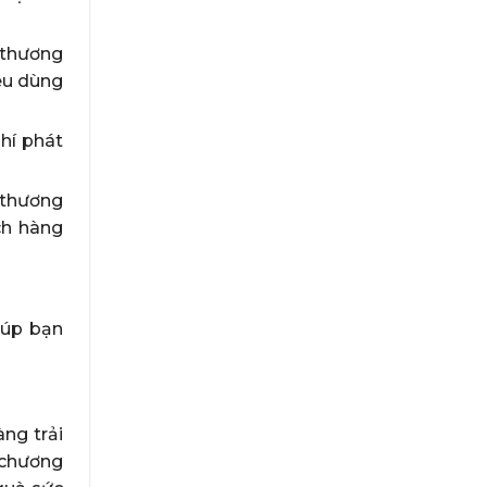
 thương
iêu dùng
hí phát
a thương
ch hàng
iúp bạn
ng trải
 chương