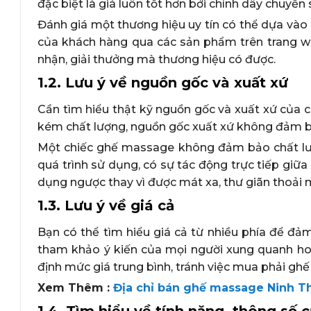
đặc biệt là giá luôn tốt hơn bởi chính dây chuyền 
Đánh giá một thương hiệu uy tín có thể dựa vào 
của khách hàng qua các sản phẩm trên trang we
nhận, giải thưởng mà thương hiệu có được.
1.2. Lưu ý về nguồn gốc và xuất xứ
Cần tìm hiểu thật kỹ nguồn gốc và xuất xứ của
kém chất lượng, nguồn gốc xuất xứ không đảm bả
Một chiếc ghế massage không đảm bảo chất lượ
quá trình sử dụng, có sự tác động trực tiếp giữa
dụng ngược thay vì được mát xa, thư giãn thoải 
1.3. Lưu ý về giá cả
Bạn có thể tìm hiểu giá cả từ nhiều phía để đ
tham khảo ý kiến của mọi người xung quanh hoặ
định mức giá trung bình, tránh việc mua phải ghế
Xem Thêm :
Địa chỉ bán ghế massage Ninh Th
1.4. Tìm hiểu về tính năng, thông s