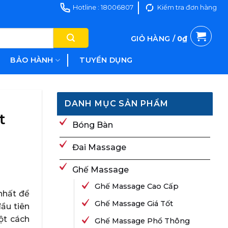
Hotline : 18006807
Kiểm tra đơn hàng
GIỎ HÀNG /
0
₫
BẢO HÀNH
TUYỂN DỤNG
DANH MỤC SẢN PHẨM
t
Bóng Bàn
Đai Massage
Ghế Massage
Ghế Massage Cao Cấp
 nhất để
Ghế Massage Giá Tốt
ầu tiên
ột cách
Ghế Massage Phổ Thông