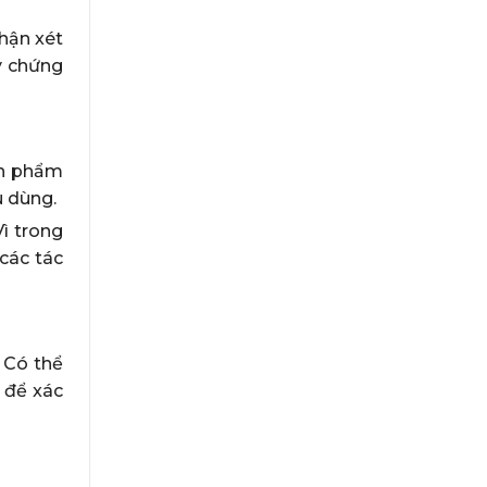
nhận xét
y chứng
ản phẩm
u dùng.
ì trong
 các tác
 Có thể
 để xác