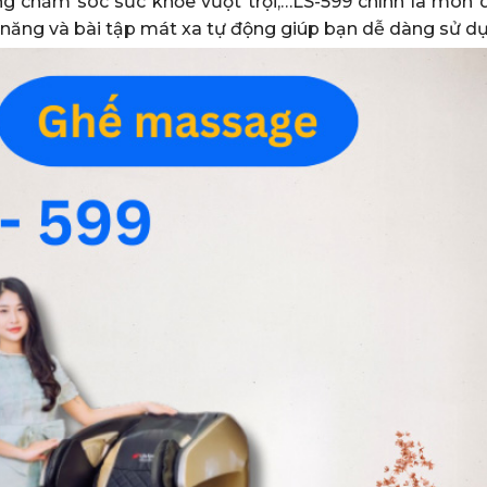
ăng chăm sóc sức khỏe vượt trội,…LS-599 chính là món 
 năng và bài tập mát xa tự động giúp bạn dễ dàng sử d