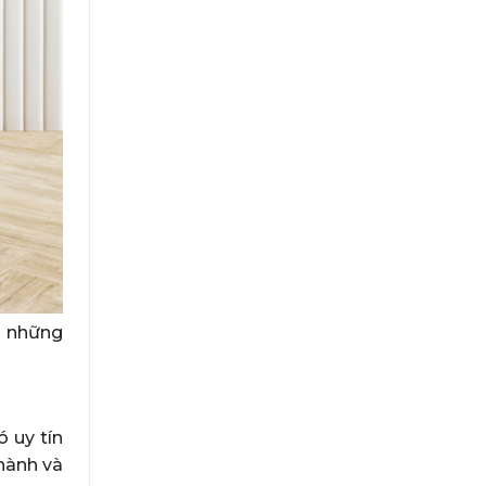
a những
 uy tín
hành và