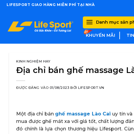
Skip
LIFESPORT GIAO HÀNG MIỄN PHÍ TẠI NHÀ
to
content
Danh mục sản 
KHUYẾN MÃI
TI
KINH NGHIỆM HAY
Địa chỉ bán ghế massage Lào
ĐƯỢC ĐĂNG VÀO
01/08/2023
BỞI
LIFESPORT.VN
Một địa chỉ bán
ghế massage Lào Cai
uy tín và
mua được ghế mát xa với giá tốt, chất lượng đả
đó chính là lựa chọn thương hiệu Lifesport. 