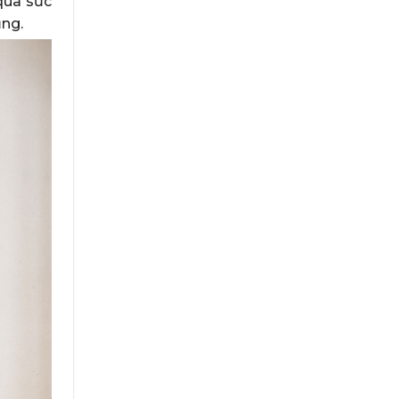
quà sức
ụng.