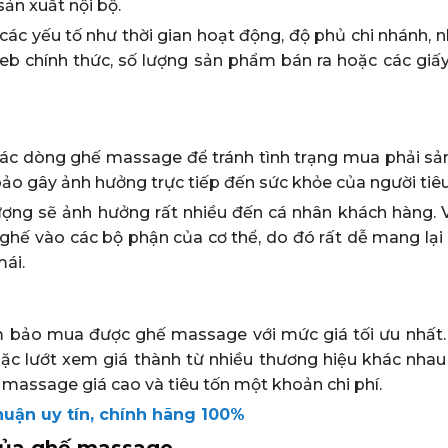
sản xuất nội bộ.
các yếu tố như thời gian hoạt động, độ phủ chi nhánh, 
b chính thức, số lượng sản phẩm bán ra hoặc các giấ
 các dòng ghế massage để tránh tình trạng mua phải s
o gây ảnh hưởng trực tiếp đến sức khỏe của người tiê
ng sẽ ảnh hưởng rất nhiều đến cá nhân khách hàng. V
 ghế vào các bộ phận của cơ thể, do đó rất dễ mang lại
mái.
ảm bảo mua được ghế massage với mức giá tối ưu nhất.
c lướt xem giá thành từ nhiều thương hiệu khác nhau
 massage giá cao và tiêu tốn một khoản chi phí.
uận uy tín, chính hãng 100%
ố của ghế massage