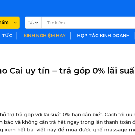
Tìm
phẩm
kiếm:
N TỨC
KINH NGHIỆM HAY
HỢP TÁC KINH DOANH
 Cai uy tín – trả góp 0% lãi suấ
 hỗ trợ trả góp với lãi suất 0% bạn cần biết. Cách tối ưu
m bảo và không cần trả hết ngay trong lần thanh toán đ
Cùng xem hết bài viết này để mua được ghế massage m