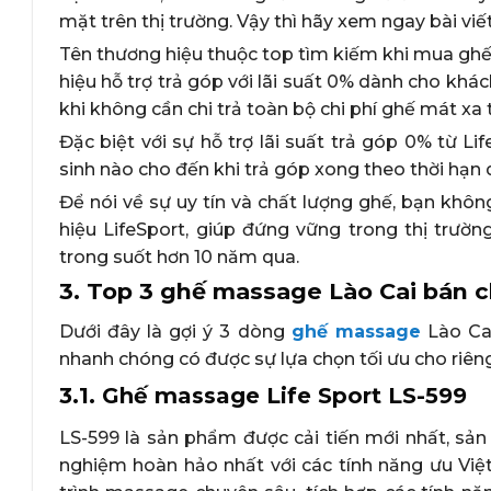
mặt trên thị trường. Vậy thì hãy xem ngay bài vi
Tên thương hiệu thuộc top tìm kiếm khi mua ghế 
hiệu hỗ trợ trả góp với lãi suất 0% dành cho khá
khi không cần chi trả toàn bộ chi phí ghế mát x
Đặc biệt với sự hỗ trợ lãi suất trả góp 0% từ
sinh nào cho đến khi trả góp xong theo thời hạn 
Để nói về sự uy tín và chất lượng ghế, bạn không
hiệu LifeSport, giúp đứng vững trong thị trườ
trong suốt hơn 10 năm qua.
3. Top 3 ghế massage Lào Cai bán 
Dưới đây là gợi ý 3 dòng
ghế massage
Lào Cai
nhanh chóng có được sự lựa chọn tối ưu cho riên
3.1. Ghế massage Life Sport LS-599
LS-599 là sản phẩm được cải tiến mới nhất, sản
nghiệm hoàn hảo nhất với các tính năng ưu Việ