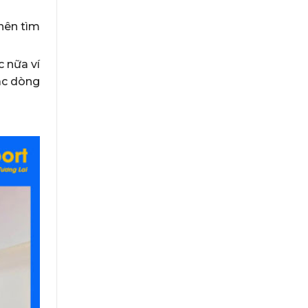
nên tìm
 nữa ví
ác dòng