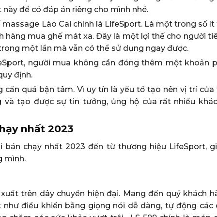
ết này để có đáp án riêng cho mình nhé.
massage Lào Cai chính là LifeSport. Là một trong số ít
ch hàng mua ghế mát xa. Đây là một lợi thế cho người t
a trong một lần mà vẫn có thể sử dụng ngay được.
 LifeSport, người mua không cần đóng thêm một khoản p
quy định.
 cần quá bận tâm. Vì uy tín là yếu tố tạo nên vị trí củ
ng và tạo được sự tin tưởng, ủng hộ của rất nhiều khá
chạy nhất 2023
 bán chạy nhất 2023 đến từ thương hiệu LifeSport, g
g mình.
 xuất trên dây chuyền hiện đại. Mang đến quý khách hà
t như điều khiển bằng giọng nói dễ dàng, tự động các