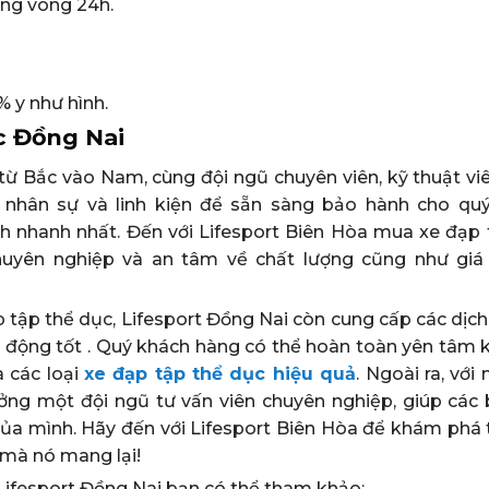
ong vòng 24h.
 y như hình.
c Đồng Nai
 từ Bắc vào Nam, cùng đội ngũ chuyên viên, kỹ thuật vi
 nhân sự và linh kiện để sẵn sàng bảo hành cho qu
h nhanh nhất. Đến với Lifesport Biên Hòa mua xe đạp 
uyên nghiệp và an tâm về chất lượng cũng như giá
 tập thể dục, Lifesport Đồng Nai còn cung cấp các dịch
 động tốt . Quý khách hàng có thể hoàn toàn yên tâm 
a các loại
xe đạp tập thể dục hiệu quả
. Ngoài ra, với
ng một đội ngũ tư vấn viên chuyên nghiệp, giúp các 
ủa mình. Hãy đến với Lifesport Biên Hòa để khám phá t
 mà nó mang lại!
Lifesport Đồng Nai bạn có thể tham khảo: