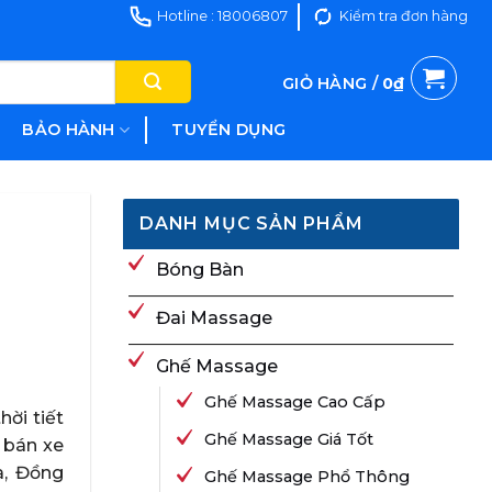
Hotline : 18006807
Kiểm tra đơn hàng
GIỎ HÀNG /
0
₫
BẢO HÀNH
TUYỂN DỤNG
DANH MỤC SẢN PHẨM
Bóng Bàn
Đai Massage
Ghế Massage
Ghế Massage Cao Cấp
ời tiết
Ghế Massage Giá Tốt
 bán xe
a, Đồng
Ghế Massage Phổ Thông