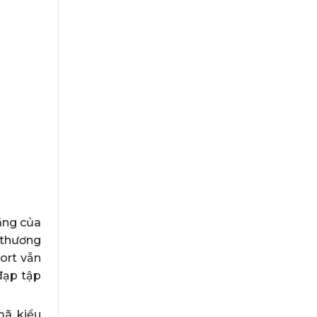
ãng của
 thương
ort vẫn
đạp tập
ã, kiểu