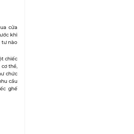
qua cửa
ước khi
 tư nào
ột chiếc
 cơ thể,
hư chức
nhu cầu
iếc ghế