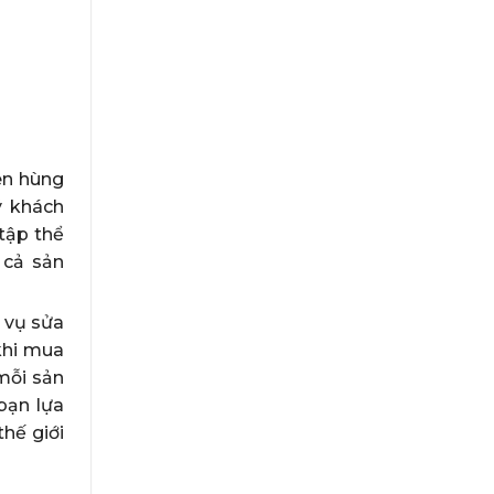
ên hùng
ý khách
tập thể
 cả sản
 vụ sửa
khi mua
 mỗi sản
bạn lựa
hế giới