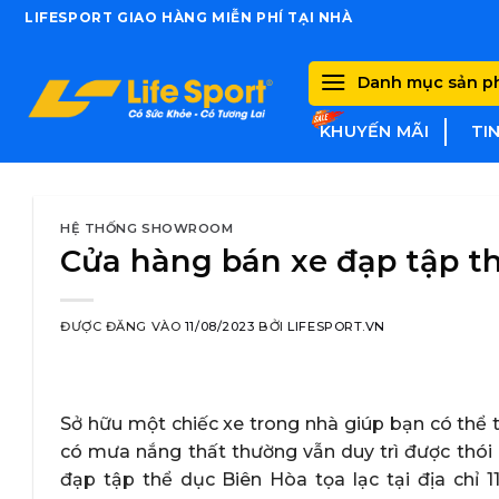
Skip
LIFESPORT GIAO HÀNG MIỄN PHÍ TẠI NHÀ
to
content
Danh mục sản 
KHUYẾN MÃI
TI
HỆ THỐNG SHOWROOM
Cửa hàng bán xe đạp tập t
ĐƯỢC ĐĂNG VÀO
11/08/2023
BỞI
LIFESPORT.VN
Sở hữu một chiếc xe trong nhà giúp bạn có thể t
có mưa nắng thất thường vẫn duy trì được thói
đạp tập thể dục Biên Hòa tọa lạc tại địa chỉ