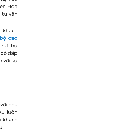
iên Hòa
n tư vấn
c khách
bộ cao
 sự thư
 bộ đáp
 với sự
với nhu
u, luôn
ý khách
ư: