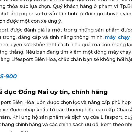
ng thỏa sức lựa chọn. Quý khách hàng ở phạm vi Tp.B
như lắng nghe sự tư vấn tận tình từ đội ngũ chuyên viê
ọn được một con xe ưng ý.
port được đánh giá là một trong những sản phẩm đượ
g trọng, đẳng cấp và tính năng thông minh,
máy chạy 
 rèn luyện sức khỏe một cách hiệu quả mà còn mang lại
ệc căng thẳng. Nếu bạn đang tìm kiếm một dòng máy chạy
àng Lifesport Biên Hòa, chắc chắn bạn sẽ không hối hận
LS-900
ể dục Đồng Nai uy tín, chính hãng
sport Biên Hòa luôn được chọn lọc và nâng cấp phù hợp 
 xe được nhập khẩu từ các thương hiệu cao cấp Châu Â
năm. Khi ủng hộ sản phẩm và dịch vụ của Lifesport, qu
 hàng chính hãng và các chính sách ưu đãi kèm theo nh