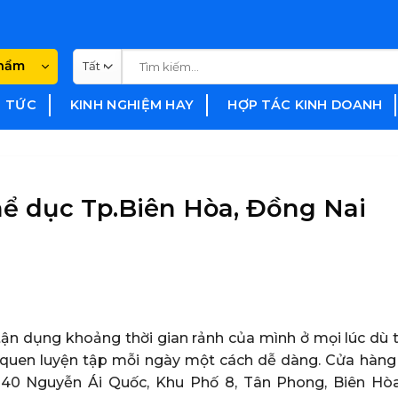
Tìm
phẩm
kiếm:
N TỨC
KINH NGHIỆM HAY
HỢP TÁC KINH DOANH
hể dục Tp.Biên Hòa, Đồng Nai
ận dụng khoảng thời gian rảnh của mình ở mọi lúc dù th
 quen luyện tập mỗi ngày một cách dễ dàng. Cửa hàng
 1140 Nguyễn Ái Quốc, Khu Phố 8, Tân Phong, Biên Hò