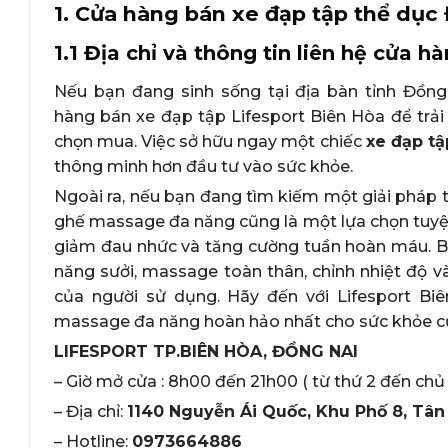
1. Cửa hàng bán xe đạp tập thể dục
1.1 Địa chỉ và thông tin liên hệ cửa 
Nếu bạn đang sinh sống tại địa bàn tỉnh Đồng
hàng bán xe đạp tập Lifesport Biên Hòa để trả
chọn mua. Việc sở hữu ngay một chiếc
xe đạp tậ
thông minh hơn đầu tư vào sức khỏe.
Ngoài ra, nếu bạn đang tìm kiếm một giải pháp t
ghế massage đa năng cũng là một lựa chọn tuyệt
giảm đau nhức và tăng cường tuần hoàn máu. Bê
năng sưởi, massage toàn thân, chỉnh nhiệt độ 
của người sử dụng. Hãy đến với Lifesport Bi
massage đa năng hoàn hảo nhất cho sức khỏe c
LIFESPORT TP.BIÊN HÒA, ĐỒNG NAI
– Giờ mở cửa : 8h00 đến 21h00 ( từ thứ 2 đến chủ 
– Địa chỉ:
1140 Nguyễn Ái Quốc, Khu Phố 8, Tân
– Hotline:
0973664886