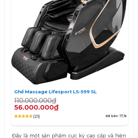
Ghế Massage Lifesport LS-599 SL
Giá
Giá
110.000.000
₫
gốc
hiện
56.000.000
₫
là:
tại
(21)
Đã bán: 17,1k
110.000.000₫.
là:
4.67
21
trên
56.000.000₫.
5 dựa trên
đánh giá
Đây là một sản phẩm cực kỳ cao cấp và hiện