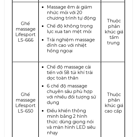
Massage êm ái giảm
nhức mỏi với 20
chương trình tự động
Thuộc
Ghế
Chế độ không trọng
phân
massage
lực xua tan mệt mỏi
khúc giá
Lifesport
tầm
Trải nghiệm massage
LS-666
trung
đỉnh cao với nhiệt
hồng ngoại
Chế độ massage cải
tiến với 58 túi khí trải
dọc toàn thân
6 chế độ massage
chuyên sâu phù hợp
Ghế
Thuộc
với nhiều đối tượng sử
massage
phân
dụng
Lifesport
khúc giá
Điều khiển thông
LS-650
cao cấp
minh bằng 2 hình
thức: dùng giọng nói
và màn hình LED siêu
nhạy