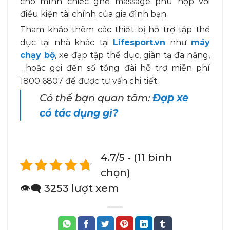
cho mình chiếc ghế massage phù hợp với
điều kiện tài chính của gia đình bạn.
Tham khảo thêm các thiết bị hỗ trợ tập thể
dục tại nhà khác tại
Lifesport.vn
như
máy
chạy bộ
, xe đạp tập thể dục, giàn tạ đa năng,
…hoặc gọi đến số tổng đài hỗ trợ miễn phí
1800 6807 để được tư vấn chi tiết.
Có thể bạn quan tâm:
Đạp xe
có tác dụng gì?
4.7/5 - (11 bình
chọn)
👁️‍🗨️ 3253 lượt xem