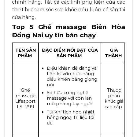
chính hãng. Tất cả các linh phụ kiện của các
thiết bị chăm sóc sức khỏe đều luôn có sẵn tại
cửa hàng.
Top 5 Ghế massage Biên Hòa
Đồng Nai uy tín bán chạy
TÊN SẢN
ĐẶC ĐIỂM NỔI BẬT CỦA
GIÁ
PHẨM
SẢN PHẨM
THÀNH
Điều khiển dễ dàng và
tiện lợi với chức năng
điều khiển bằng giọng
nói
Ghế
Thuộc
Sở hữu công nghệ
massage
phân
massage với con lăn
Lifesport
khúc giá
mô phỏng tay người
LS- 799
cao cấp
Túi khí tích hợp nhiệt
hồng ngoại trị liệu tối
ưu