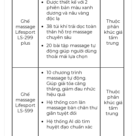
Được thiết kế với 2
phiên bản màu xanh
dương và nâu vàng
độc lạ
Ghế
Thuộc
38 túi khí trải dọc toàn
massage
phân
thân hỗ trợ massage
Lifesport
khúc giá
chuyên sâu
LS-299
tầm
plus
trung
20 bài tập massage tự
động giúp người dùng
thoải mái lựa chọn
10 chương trình
massage tự động.
Giúp giải tỏa căng
thẳng, giảm đau nhức
Thuộc
hiệu quả
Ghế
phân
massage
Hệ thống con lăn
khúc giá
Lifesport
massage bàn chân thư
tầm
LS-599
giãn tuyệt đối
trung
Hệ thống AI dò tìm
huyệt đạo chuẩn xác