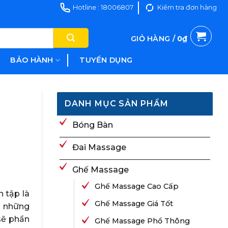
Hotline : 18006807
Kiểm tra đơn hàng
GIỎ HÀNG /
0
₫
BẢO HÀNH
TUYỂN DỤNG
DANH MỤC SẢN PHẨM
Bóng Bàn
Đai Massage
Ghế Massage
Ghế Massage Cao Cấp
n tập là
Ghế Massage Giá Tốt
ng những
sẽ phần
Ghế Massage Phổ Thông