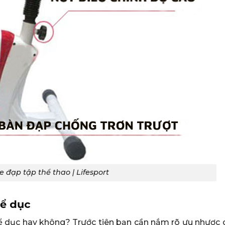
 đạp tập thể thao | Lifesport
hể dục
hể dục hay không? Trước tiên bạn cần nắm rõ ưu nhược c