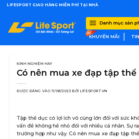
Skip
LIFESPORT GIAO HÀNG MIỄN PHÍ TẠI NHÀ
to
content
Danh mục sản 
KHUYẾN MÃI
TI
KINH NGHIỆM HAY
Có nên mua xe đạp tập thể
ĐƯỢC ĐĂNG VÀO
11/08/2023
BỞI
LIFESPORT.VN
Tập thể dục có lợi ích vô cùng lớn đối với sức kh
vấn đề không hề nhỏ đối với nhiều cá nhân. Sự r
trường hợp như vậy. Có nên mua xe đạp tập thể 