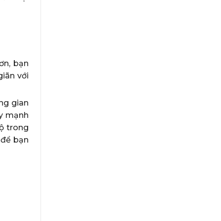
ơn, bạn
iãn với
ng gian
ẩy mạnh
ộ trong
 để bạn