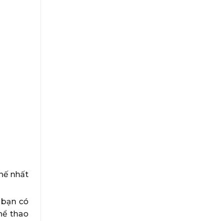
hế nhất
, bạn có
hể thao