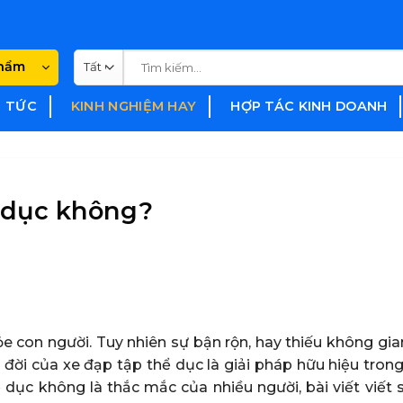
Tìm
phẩm
kiếm:
N TỨC
KINH NGHIỆM HAY
HỢP TÁC KINH DOANH
 dục không?
ỏe con người. Tuy nhiên sự bận rộn, hay thiếu không gia
a đời của xe đạp tập thể dục là giải pháp hữu hiệu tro
dục không là thắc mắc của nhiều người, bài viết viết 