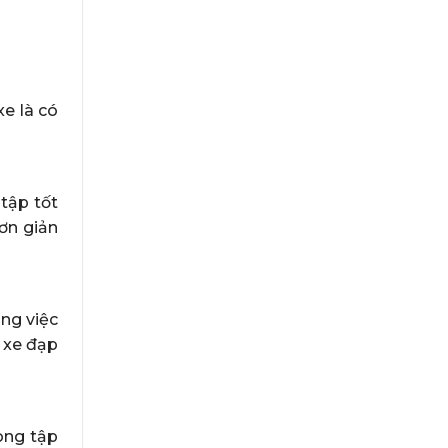
xe là có
 tập tốt
ơn giản
ng việc
n xe đạp
òng tập