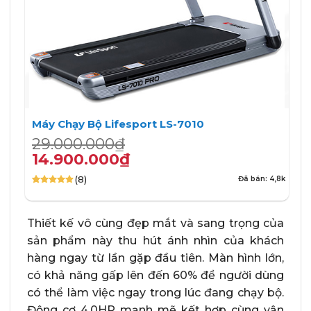
Máy Chạy Bộ Lifesport LS-7010
Giá
Giá
29.000.000
₫
gốc
hiện
14.900.000
₫
là:
tại
(8)
Đã bán: 4,8k
29.000.000₫.
là:
4.88
8
trên 5
14.900.000₫.
dựa trên
đánh giá
Thiết kế vô cùng đẹp mắt và sang trọng của
sản phẩm này thu hút ánh nhìn của khách
hàng ngay từ lần gặp đầu tiên. Màn hình lớn,
có khả năng gấp lên đến 60% để người dùng
có thể làm việc ngay trong lúc đang chạy bộ.
Động cơ 4.0HP mạnh mẽ kết hợp cùng vận