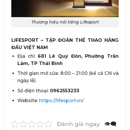
Thương hiệu nổi tiếng Lifesport
LIFESPORT – TẬP ĐOÀN THỂ THAO HÀNG
ĐẦU VIỆT NAM
Địa chỉ:
681 Lê Quý Đôn, Phường Trần
Lãm, TP Thái Bình
Thời gian mở cửa: 8:00 – 21:00 (kể cả CN và
ngày lễ)
Số điện thoại:
0962553233
Website:
https://lifesport.vn/
Đánh giá ngay
👁️‍🗨️