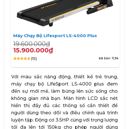
Máy Chạy Bộ Lifesport LS-4000 Plus
Giá
Giá
19.600.000
₫
gốc
hiện
15.900.000
₫
là:
tại
(15)
Đã bán: 11,9k
19.600.000₫.
là:
4.87
15
trên 5
15.900.000₫.
dựa trên
đánh giá
Với màu sắc năng động, thiết kế trẻ trung,
máy chạy bộ LifeSport LS-4000 plus đem
đến sự mới mẻ, làm bừng lên sức sống cho
không gian nhà bạn. Màn hình LCD sắc nét
hiển thị đầy đủ các thông số cần thiết để
người dùng theo dõi và điều chỉnh quá trình
luyện tập. Động cơ 3.5HP cùng với trọng lượng
tối đa lên tới 150kg cho phép người dùng