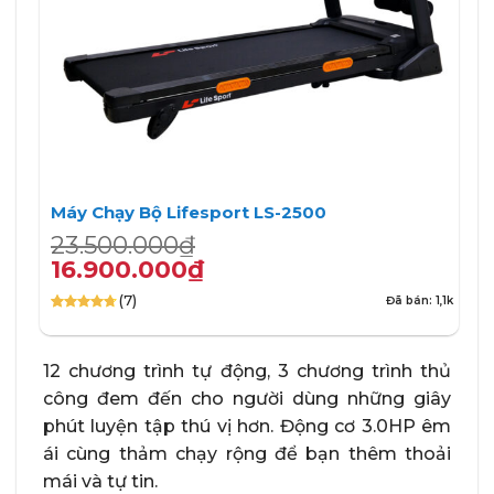
Máy Chạy Bộ Lifesport LS-2500
Giá
Giá
23.500.000
₫
gốc
hiện
16.900.000
₫
là:
tại
(7)
Đã bán: 1,1k
23.500.000₫.
là:
4.71
7
trên 5
16.900.000₫.
dựa trên
đánh giá
12 chương trình tự động, 3 chương trình thủ
công đem đến cho người dùng những giây
phút luyện tập thú vị hơn. Động cơ 3.0HP êm
ái cùng thảm chạy rộng để bạn thêm thoải
mái và tự tin.