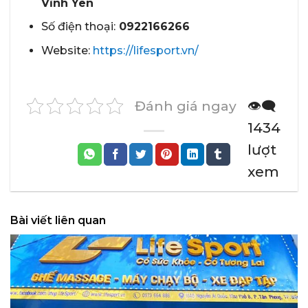
Vĩnh Yên
Số điện thoại:
0922166266
Website:
https://lifesport.vn/
Đánh giá ngay
👁️‍🗨️
1434
lượt
xem
Bài viết liên quan