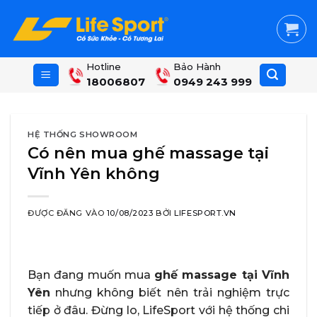
Skip
to
content
Hotline
Bảo Hành
18006807
0949 243 999
HỆ THỐNG SHOWROOM
Có nên mua ghế massage tại
Vĩnh Yên không
ĐƯỢC ĐĂNG VÀO
10/08/2023
BỞI
LIFESPORT.VN
Bạn đang muốn mua
ghế massage tại Vĩnh
Yên
nhưng không biết nên trải nghiệm trực
tiếp ở đâu. Đừng lo, LifeSport với hệ thống chi