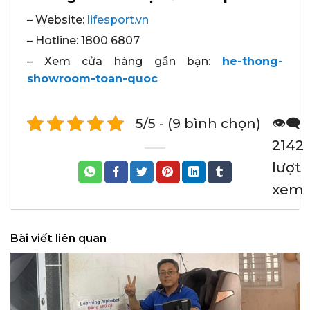
– Website:
lifesport.vn
– Hotline: 1800 6807
– Xem cửa hàng gần bạn:
he-thong-
showroom-toan-quoc
5/5 - (9 bình chọn)
👁️‍🗨️
2142
lượt
xem
Bài viết liên quan