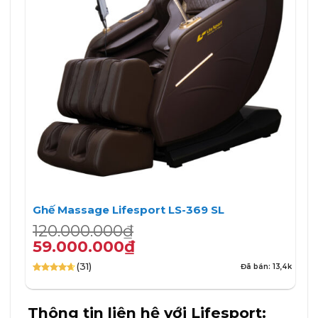
Ghế Massage Lifesport LS-369 SL
Giá
Giá
120.000.000
₫
gốc
hiện
59.000.000
₫
là:
tại
(31)
Đã bán: 13,4k
120.000.000₫.
là:
4.65
31
trên
59.000.000₫.
5 dựa trên
đánh giá
Thông tin liên hệ với Lifesport: