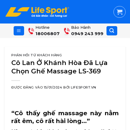
Skip
to
content
Hotline
Bảo Hành
18006807
0949 243 999
PHẢN HỒI TỪ KHÁCH HÀNG
Cô Lan Ở Khánh Hòa Đã Lựa
Chọn Ghế Massage LS-369
ĐƯỢC ĐĂNG VÀO
15/01/2024
BỞI
LIFESPORT.VN
“Cô thấy ghế massage này nằm
rất êm, cô rất hài lòng…”