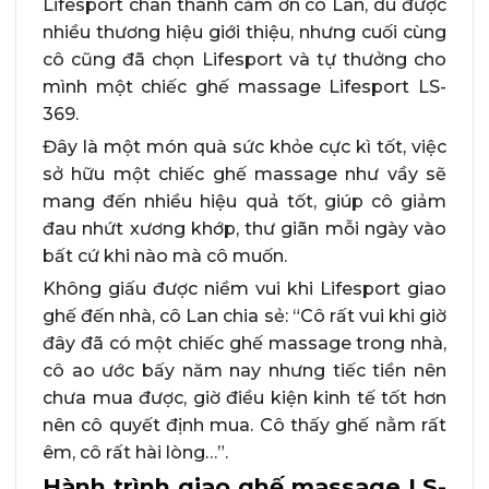
Lifesport chân thành cảm ơn cô Lan, dù được
nhiều thương hiệu giới thiệu, nhưng cuối cùng
cô cũng đã chọn Lifesport và tự thưởng cho
mình một chiếc ghế massage Lifesport LS-
369.
Đây là một món quà sức khỏe cực kì tốt, việc
sở hữu một chiếc ghế massage như vầy sẽ
mang đến nhiều hiệu quả tốt, giúp cô giảm
đau nhứt xương khớp, thư giãn mỗi ngày vào
bất cứ khi nào mà cô muốn.
Không giấu được niềm vui khi Lifesport giao
ghế đến nhà, cô Lan chia sẻ: “Cô rất vui khi giờ
đây đã có một chiếc ghế massage trong nhà,
cô ao ước bấy năm nay nhưng tiếc tiền nên
chưa mua được, giờ điều kiện kinh tế tốt hơn
nên cô quyết định mua. Cô thấy ghế nằm rất
êm, cô rất hài lòng…”.
Hành trình giao ghế massage LS-