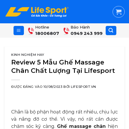
Skip
to
content
Hotline
Bảo Hành
18006807
0949 243 999
KINH NGHIỆM HAY
Review 5 Mẫu Ghế Massage
Chân Chất Lượng Tại Lifesport
ĐƯỢC ĐĂNG VÀO
10/08/2023
BỞI
LIFESPORT.VN
Chân là bộ phận hoạt động rất nhiều, chịu lực
và nâng đỡ cơ thể. Vì vậy, nó rất cần được
chăm sóc kỹ càng.
Ghế massage chân
hiện