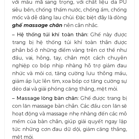
với mẫu mã sang trọng, với chất liệu da PU
siêu bền, chống thấm nước, chống ẩm, chống
mốc và dễ dàng lau chùi. Đặc biệt đây là dòng
ghế massage chân
nên cân nhắc.
– Hệ thống túi khí toàn thân:
Ghế này được
trang bị hệ thống túi khí toàn thân được
phân bổ ở những điểm vàng trên cơ thể như
đầu, vai, hông, tay, chân một cách chuyên
nghiệp co bóp nhịp nhàng hỗ trợ giảm đau
nhức và mỏi cơ, tăng cường lưu thông máu,
giảm áp lực lên tim, xoa bóp cơ tăng cường sự
dẻo dai và giải phóng căng thẳng, mệt mỏi.
– Massage lòng bàn chân:
Ghế được trang bị
con lăn massage bàn chân. Các đầu con lăn sẽ
hoạt động và massage nhẹ nhàng đến các mô
mềm của bàn chân, giúp giải quyết ngay lập
tức những cơn đau dữ dội, giảm căng thẳng,
mệt mỏi.