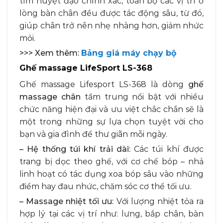
tìm huyệt đạo chính xác, toàn bộ các vị trí ở
lòng bàn chân đều được tác động sâu, từ đó,
giúp chân trở nên nhẹ nhàng hơn, giảm nhức
mỏi.
>>> Xem thêm:
Bảng giá máy chạy bộ
Ghế massage LifeSport LS-368
Ghế massage Lifesport LS-368 là dòng
ghế
massage chân
tầm trung nổi bật với nhiều
chức năng hiện đại và ưu việt chắc chắn sẽ là
một trong những sự lựa chọn tuyệt vời cho
bạn và gia đình để thư giãn mỗi ngày.
– Hệ thống túi khí trải dài:
Các túi khí được
trang bị dọc theo ghế, với cơ chế bóp – nhả
linh hoạt có tác dụng xoa bóp sâu vào những
điểm hay đau nhức, chăm sóc cơ thể tối ưu.
– Massage nhiệt tối ưu:
Với lượng nhiệt tỏa ra
hợp lý tại các vị trí như: lưng, bắp chân, bàn