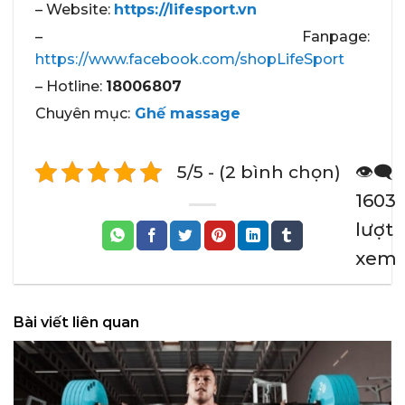
– Website:
https://lifesport.vn
– Fanpage:
https://www.facebook.com/shopLifeSport
– Hotline:
18006807
Chuyên mục:
Ghế massage
5/5 - (2 bình chọn)
👁️‍🗨️
1603
lượt
xem
Bài viết liên quan