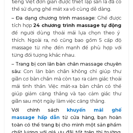
tiếng Việt đơn giản được thiết lập sẵn là đã có
thể sử dụng ghế mát xa vô cùng dễ dàng.
– Đa dạng chương trình massage:
Ghế được
tích hợp
24 chương trình massage tự động
để người dùng thoải mái lựa chọn theo ý
thích. Ngoài ra, nó cũng bao gồm 5 cấp độ
massage từ nhẹ đến mạnh để phù hợp với
từng đối tượng khác nhau.
– Trang bị con lân bàn chân massage chuyên
sâu:
Con lăn bàn chân không chỉ giúp thư
giãn cơ bàn chân mà còn tạo ra cảm giác thoải
mái tinh thần. Việc mát-xa bàn chân có thể
giúp giảm căng thẳng và tạo cảm giác thư
giãn sau một ngày làm việc căng thẳng.
Với chính sách
khuyến mãi ghế
massage hấp dẫn
từ cửa hàng, bạn hoàn
toàn có thể trang bị cho mình một sản phẩm
chất lượng với giá ưu đãi tốt trên thị trường.