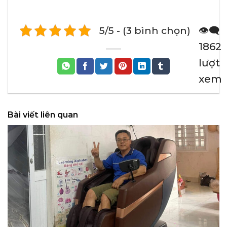
đánh giá
5/5 - (3 bình chọn)
👁️‍🗨️
1862
lượt
xem
Bài viết liên quan