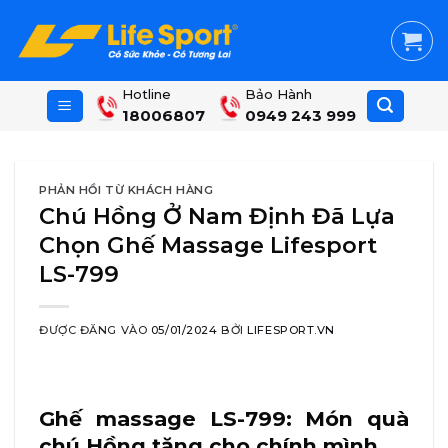
Skip
to
content
Hotline
Bảo Hành
18006807
0949 243 999
PHẢN HỒI TỪ KHÁCH HÀNG
Chú Hồng Ở Nam Định Đã Lựa
Chọn Ghế Massage Lifesport
LS-799
ĐƯỢC ĐĂNG VÀO
05/01/2024
BỞI
LIFESPORT.VN
Ghế massage LS-799: Món quà
chú Hồng tặng cho chính mình…