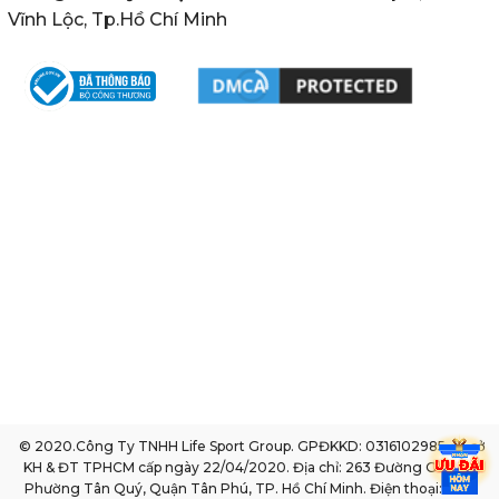
Vĩnh Lộc, Tp.Hồ Chí Minh
© 2020.Công Ty TNHH Life Sport Group. GPĐKKD: 0316102985 do sở
KH & ĐT TPHCM cấp ngày 22/04/2020. Địa chỉ: 263 Đường Gò Dầu,
Phường Tân Quý, Quận Tân Phú, TP. Hồ Chí Minh. Điện thoại: 1800