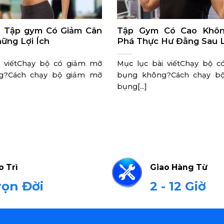
p] Tập gym Có Giảm Cân
Tập Gym Có Cao Khô
ững Lợi Ích
Phá Thực Hư Đằng Sau 
i viếtChạy bộ có giảm mỡ
Mục lục bài viếtChạy bộ 
g?Cách chạy bộ giảm mỡ
bụng không?Cách chạy b
bụng[...]
o Trì
Giao Hàng Từ
rọn Đời
2 - 12 Giờ