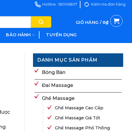
Hotline : 18006807
Kiểm tra đơn hàng
GIỎ HÀNG /
0
₫
BẢO HÀNH
TUYỂN DỤNG
DANH MỤC SẢN PHẨM
Bóng Bàn
Đai Massage
Ghế Massage
Ghế Massage Cao Cấp
 được
Ghế Massage Giá Tốt
ụng
Ghế Massage Phổ Thông