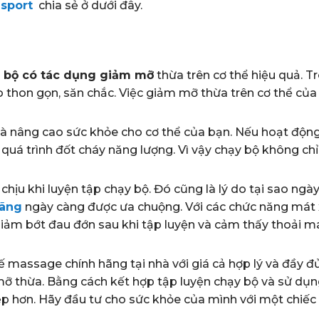
esport
chia sẻ ở dưới đây.
 bộ có tác dụng giảm mỡ
thừa trên cơ thể hiệu quả. T
 thon gọn, săn chắc. Việc giảm mỡ thừa trên cơ thể củ
 và nâng cao sức khỏe cho cơ thể của bạn. Nếu hoạt độn
quá trình đốt cháy năng lượng. Vì vậy chạy bộ không ch
 chịu khi luyện tập chạy bộ. Đó cũng là lý do tại sao ngà
hãng
ngày càng được ưa chuộng. Với các chức năng mát 
giảm bớt đau đớn sau khi tập luyện và cảm thấy thoải má
ế massage chính hãng tại nhà với giá cả hợp lý và đầy đủ
mỡ thừa. Bằng cách kết hợp tập luyện chạy bộ và sử dụ
 hơn. Hãy đầu tư cho sức khỏe của mình với một chiếc