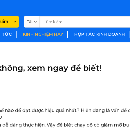
Tìm
phẩm
kiếm:
N TỨC
KINH NGHIỆM HAY
HỢP TÁC KINH DOANH
hông, xem ngay để biết!
hế nào để đạt được hiệu quả nhất? Hiện đang là vấn đề
2.
 dễ dàng thực hiện. Vậy để biết chạy bộ có giảm mỡ b