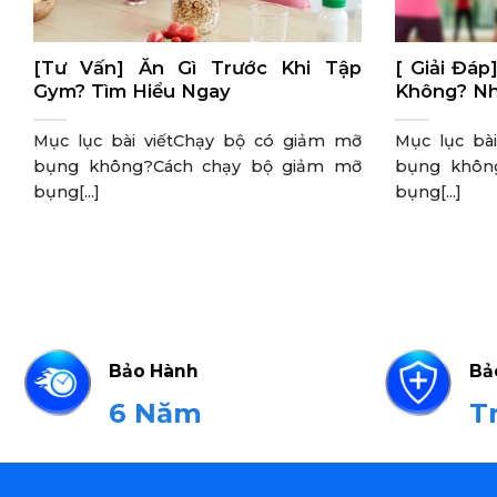
[Tư Vấn] Ăn Gì Trước Khi Tập
[ Giải Đá
Gym? Tìm Hiểu Ngay
Không? Nh
Mục lục bài viếtChạy bộ có giảm mỡ
Mục lục bà
bụng không?Cách chạy bộ giảm mỡ
bụng khôn
bụng[...]
bụng[...]
Bảo Hành
Bả
6 Năm
T