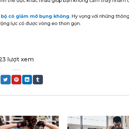
i hình thể dục khác nhau giúp bạn không cảm thấy nhàm 
 bộ có giảm mỡ bụng không
. Hy vọng với những thôn
 động lực có được vòng eo thon gọn.
1423 lượt xem