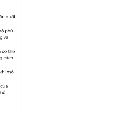
hần dưới
 bộ phù
g và
n có thể
ng cách
khi mới
 của
thể