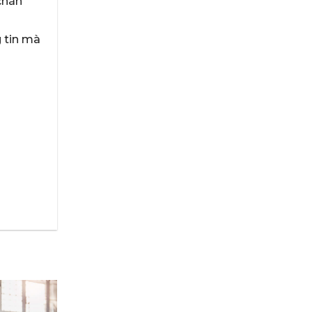
chán
g tin mà