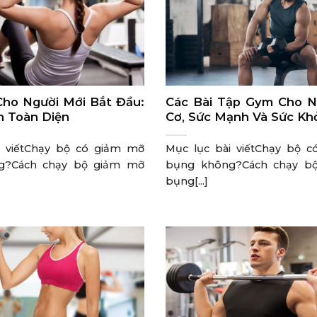
ho Người Mới Bắt Đầu:
Các Bài Tập Gym Cho 
 Toàn Diện
Cơ, Sức Mạnh Và Sức Kh
i viếtChạy bộ có giảm mỡ
Mục lục bài viếtChạy bộ 
g?Cách chạy bộ giảm mỡ
bụng không?Cách chạy b
bụng[...]