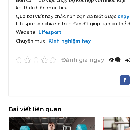
Bên cạnh đó việc chạy bộ kết hợp với nhiều loạ
khi thực hiện mục tiêu.
Qua bài viết này chắc hẳn bạn đã biết được
chạy
Lifesport.vn chia sẻ trên đây đã giúp bạn có thể
Website :
Lifesport
Chuyên mục :
Kinh nghiệm hay
Đánh giá ngay
👁️‍🗨️ 
Bài viết liên quan