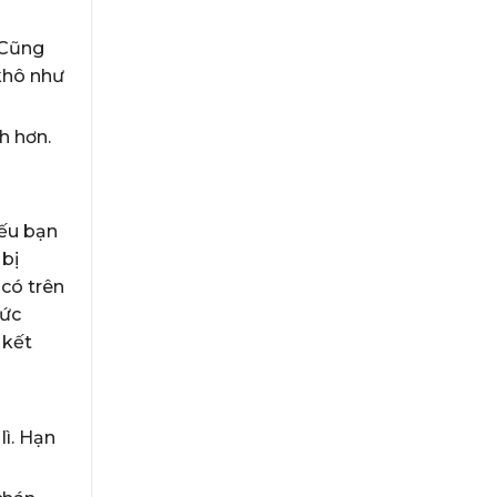
 Cũng
khô như
h hơn.
nếu bạn
 bị
có trên
sức
 kết
lì. Hạn