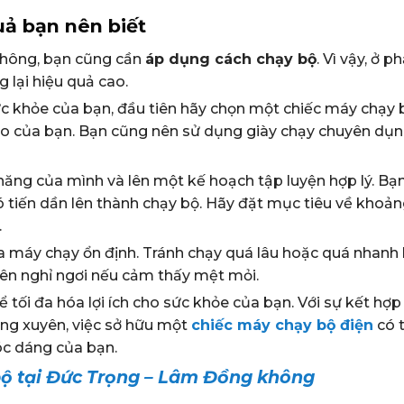
ả bạn nên biết
không, bạn cũng cần
áp dụng cách chạy bộ
. Vì vậy, ở p
lại hiệu quả cao.
sức khỏe của bạn, đầu tiên hãy chọn một chiếc máy chạy
cao của bạn. Bạn cũng nên sử dụng giày chạy chuyên dụn
năng của mình và lên một kế hoạch tập luyện hợp lý. Bạ
ó tiến dần lên thành chạy bộ. Hãy đặt mục tiêu về khoả
.
ủa máy chạy ổn định. Tránh chạy quá lâu hoặc quá nhanh 
yên nghỉ ngơi nếu cảm thấy mệt mỏi.
 tối đa hóa lợi ích cho sức khỏe của bạn. Với sự kết hợp
ng xuyên, việc sở hữu một
chiếc máy chạy bộ điện
có 
vóc dáng của bạn.
ộ tại Đức Trọng – Lâm Đồng không