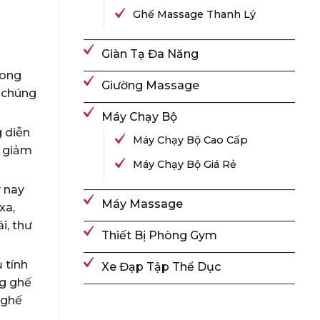
Ghế Massage Thanh Lý
Giàn Tạ Đa Năng
rong
Giường Massage
a chúng
Máy Chạy Bộ
g diễn
Máy Chạy Bộ Cao Cấp
ỉ giảm
Máy Chạy Bộ Giá Rẻ
y nay
Máy Massage
xa,
i, thư
Thiết Bị Phòng Gym
 tính
Xe Đạp Tập Thể Dục
ng ghế
 ghế