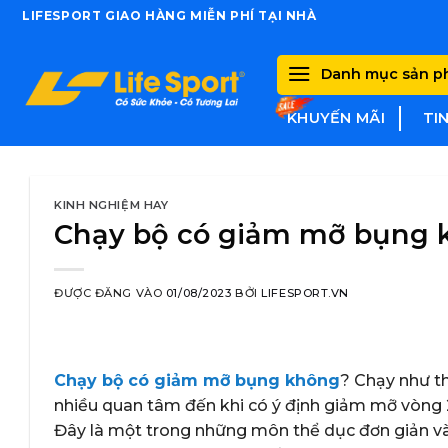
Skip
LIFESPORT GIAO HÀNG MIỄN PHÍ TẠI NHÀ
to
content
Danh mục sản 
KHUYẾN MÃI
TI
KINH NGHIỆM HAY
Chạy bộ có giảm mỡ bụng k
ĐƯỢC ĐĂNG VÀO
01/08/2023
BỞI
LIFESPORT.VN
Chạy bộ có giảm mỡ bụng không
? Chạy như t
nhiều quan tâm đến khi có ý định giảm mỡ vòng 
Đây là một trong những môn thể dục đơn giản và