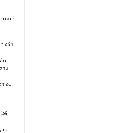
ợc mục
ạn cần
đầu
 phù
 tiêu
 Để
 ra