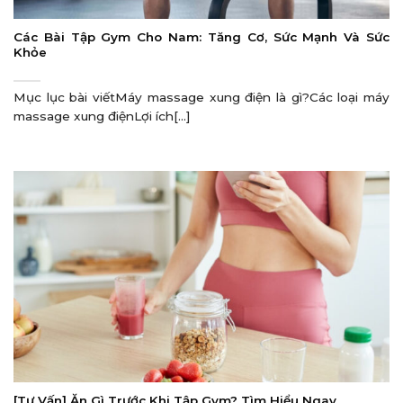
Các Bài Tập Gym Cho Nam: Tăng Cơ, Sức Mạnh Và Sức
Khỏe
Mục lục bài viếtMáy massage xung điện là gì?Các loại máy
massage xung điệnLợi ích[...]
[Tư Vấn] Ăn Gì Trước Khi Tập Gym? Tìm Hiểu Ngay