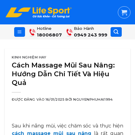
Skip
to
content
Hotline
Bảo Hành
18006807
0949 243 999
KINH NGHIỆM HAY
Cách Massage Mũi Sau Nâng:
Hướng Dẫn Chi Tiết Và Hiệu
Quả
ĐƯỢC ĐĂNG VÀO
16/01/2025
BỞI
NGUYENPHUHAI1994
Sau khi nâng mũi, việc chăm sóc và thực hiện
cách massage mũi sau nâng
là rất quan