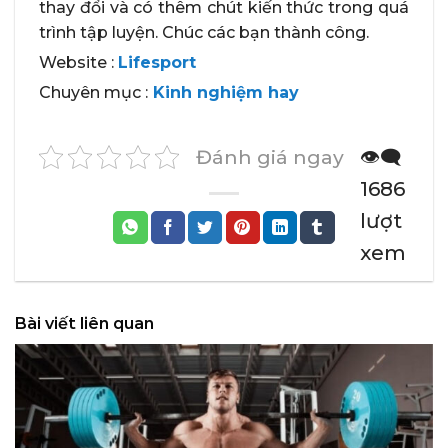
thay đổi và có thêm chút kiến thức trong quá
trình tập luyện. Chúc các bạn thành công.
Website :
Lifesport
Chuyên mục :
Kinh nghiệm hay
Đánh giá ngay
👁️‍🗨️
1686
lượt
xem
Bài viết liên quan