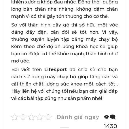
khiến xương khớp đau nhức. Đồng thời, buông
lỏng bàn chân nhẹ nhàng, không dậm chân
mạnh vì có thể gây tổn thương cho cơ thể.
So với thân hình gầy gò thì sở hữu một vóc
dáng đầy đặn, cân đối sẽ tốt hơn. Vì vậy,
thường xuyên luyện tập bằng máy chạy bộ
kèm theo chế độ ăn uống khoa học sẽ giúp
bạn có được cơ thể khỏe mạnh, thân hình như
mơ ước.
Bài viết trên
Lifesport
đã chia sẻ cho bạn
cách sử dụng máy chạy bộ giúp tăng cân và
cải thiện chất lượng sức khỏe một cách tốt .
Hãy liên hệ với chúng tôi nếu bạn cần giải đáp
về các bài tập cũng như sản phẩm nhé!
Đánh giá ngay
👁️‍🗨️
1430