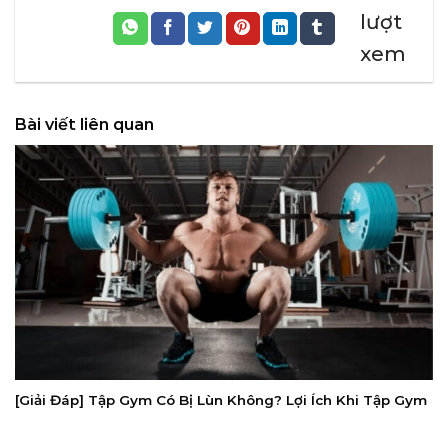
lượt
xem
Bài viết liên quan
[Giải Đáp] Tập Gym Có Bị Lùn Không? Lợi Ích Khi Tập Gym