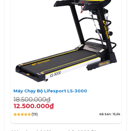
Máy Chạy Bộ Lifesport LS-3000
Giá
Giá
18.500.000
₫
gốc
hiện
12.500.000
₫
là:
tại
(19)
Đã bán: 16,6k
18.500.000₫.
là:
4.89
19
trên 5
12.500.000₫.
dựa trên
đánh giá