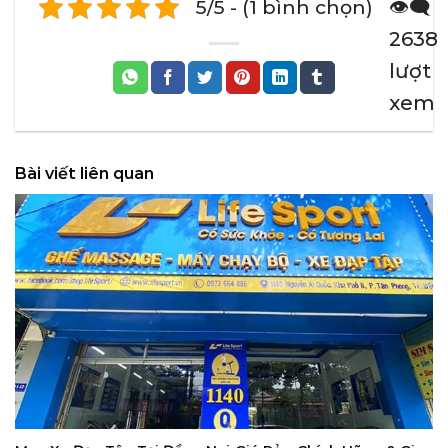
5/5 - (1 bình chọn)
👁️‍🗨️
2638
lượt
xem
Bài viết liên quan