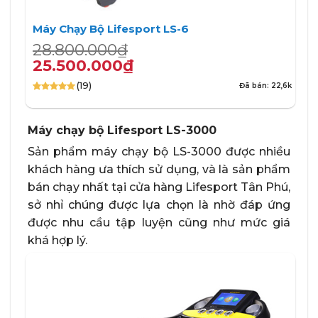
Máy Chạy Bộ Lifesport LS-6
Giá
Giá
28.800.000
₫
gốc
hiện
25.500.000
₫
là:
tại
(19)
Đã bán: 22,6k
28.800.000₫.
là:
4.95
19
trên 5
25.500.000₫.
dựa trên
đánh giá
Máy chạy bộ Lifesport LS-3000
Sản phẩm máy chạy bộ LS-3000 được nhiều
khách hàng ưa thích sử dụng, và là sản phẩm
bán chạy nhất tại cửa hàng Lifesport Tân Phú,
sở nhỉ chúng được lựa chọn là nhờ đáp ứng
được nhu cầu tập luyện cũng như mức giá
khá hợp lý.