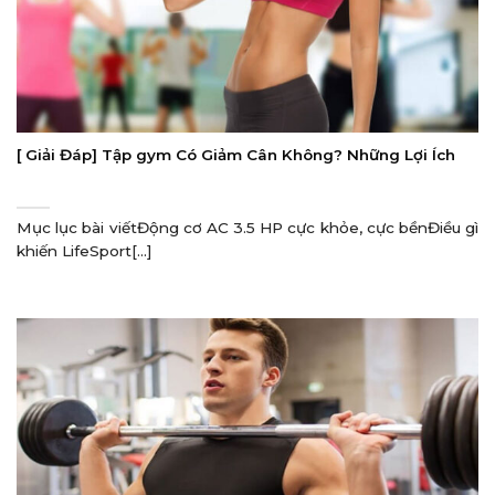
[ Giải Đáp] Tập gym Có Giảm Cân Không? Những Lợi Ích
Mục lục bài viếtĐộng cơ AC 3.5 HP cực khỏe, cực bềnĐiều gì
khiến LifeSport[...]