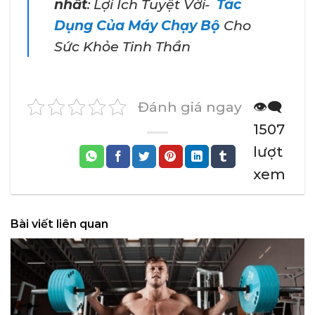
nhất
:
Lợi Ích Tuyệt Vời-
Tác
Dụng Của Máy Chạy Bộ
Cho
Sức Khỏe Tinh Thần
Đánh giá ngay
👁️‍🗨️
1507
lượt
xem
Bài viết liên quan